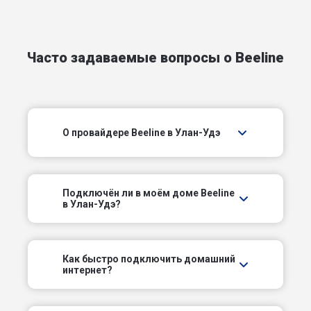
Залесный пер
Часто задаваемые вопросы о Beeline
Кабанский пер
Кленовый пер
О провайдере Beeline в Улан-Удэ
Комсомольский пер
Комсомольский проезд
Подключëн ли в моём доме Beeline
Красночикойский пер
в Улан-Удэ?
Курумканский пр-д
Как быстро подключить домашний
интернет?
Медицинский пер
Можайский пер