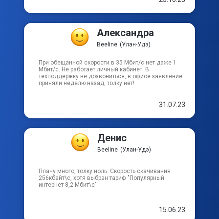
блокировки. Оператор как попугай заладила:
читайте договор. Другого ответа не добился. Это
показалось подозрительным. Пошел в офис
компании. Выяснилось: по моему тарифу
Александра
блокировка на время отсутствия не
предусмотрена. Меня нет месяц - я все равно
Beeline
(Улан-Удэ)
должен оплачивать услугу в полном объеме.
Говорю: тогда расторгаю договор. Ответ: с вас 500р
за подключение... Вот так "здрасте". При
При обещанной скорости в 35 Мбит/с нет даже 1
подключении ничего такого не говорили. Самый
Мбит/с. Не работает личный кабинет. В
отвратительный и лживый провайдер из 4 (с
техподдержку не дозвониться, в офисе заявление
которыми я имел дело). Буду расторгать договор.
приняли неделю назад, толку нет!
Кстати скорость дневная 40 вместо 50, ночная 60-
70 вместо 100.
31.07.23
Денис
Beeline
(Улан-Удэ)
Плачу много, толку ноль. Скорость скачивания
256кбайт\с, хотя выбран тариф "Популярный
интернет 8,2 Мбит\с"
15.06.23