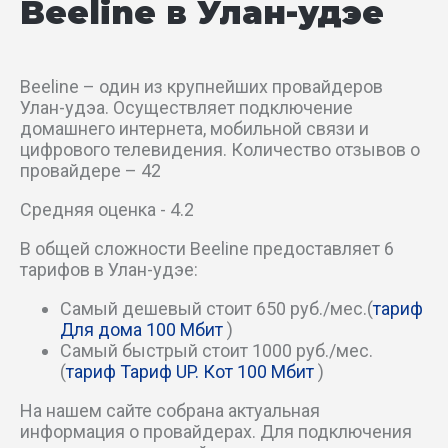
Beeline в Улан-удэе
Таежный пер
Тологойский пер
Beeline – один из крупнейших провайдеров
Улан-удэа. Осуществляет подключение
Третьяковский проезд
домашнего интернета, мобильной связи и
цифрового телевидения. Количество отзывов о
провайдере – 42
Урожайный пер
Средняя оценка - 4.2
Уссурийский пер
В общей сложности Beeline предоставляет 6
тарифов в Улан-удэе:
Центральный пер
Самый дешевый стоит 650 руб./мес.(
тариф
Школьный пер
Для дома 100 Мбит
)
Самый быстрый стоит 1000 руб./мес.
Яблоневый пер
(
тариф Тариф UP. Кот 100 Мбит
)
На нашем сайте собрана актуальная
б-р Карла Маркса
информация о провайдерах. Для подключения