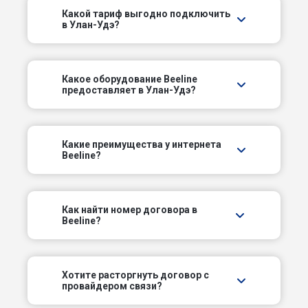
Какой тариф выгодно подключить
в Улан-Удэ?
Окинский пер
Олимпийский пер
Какое оборудование Beeline
предоставляет в Улан-Удэ?
Онежский пер
Оронгойский пер
Какие преимущества у интернета
Beeline?
Печерский пер
Пилорамный пер
Как найти номер договора в
Beeline?
Подкаменский пер
Подлесный пр-д
Хотите расторгнуть договор с
провайдером связи?
Подстанционный пер