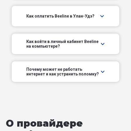
Промышленный проезд
Как оплатить Beeline в Улан-Удэ?
Просторный пер
Республиканский пер
Как войти в личный кабинет Beeline
на компьютере?
Ростовский пер
Садовый проезд
Почему может не работать
интернет и как устранить поломку?
Саратовский пер
Сахюртинский пер
Стекольный пер
О провайдере
Строительный проезд