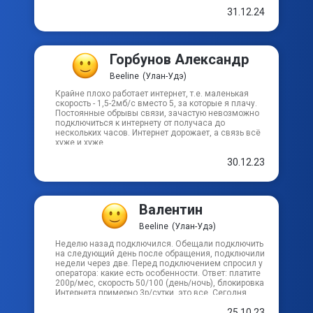
пр-кт Автомобилистов
31.12.24
пр-кт Победы
Горбунов Александр
Beeline
(Улан-Удэ)
пр-кт Строителей
Крайне плохо работает интернет, т.е. маленькая
скорость - 1,5-2мб/с вместо 5, за которые я плачу.
проезд Мостостроителей 7-й
Постоянные обрывы связи, зачастую невозможно
подключиться к интернету от получаса до
нескольких часов. Интернет дорожает, а связь всё
хуже и хуже...
ул 1-й уч-к Дивизионная
30.12.23
Валентин
Beeline
(Улан-Удэ)
Неделю назад подключился. Обещали подключить
на следующий день после обращения, подключили
недели через две. Перед подключением спросил у
оператора: какие есть особенности. Ответ: платите
200р/мес, скорость 50/100 (день/ночь), блокировка
Интернета примерно 3р/сутки, это все. Сегодня
узнал о командировке в ближайшее время.
25.10.23
Позвонил на горячую линию с вопросом