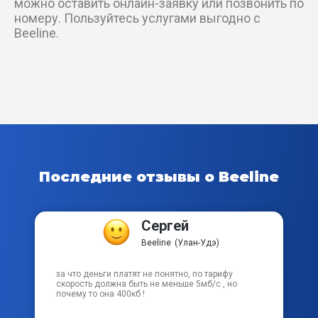
можно оставить онлайн-заявку или позвонить по
км 502
номеру. Пользуйтесь услугами выгодно с
Beeline.
пер Блюхера
пер Волконского
пер Нахимова
пер Невского
Последние отзывы о Beeline
пер Павлова
пер Суворова
Сергей
Beeline
(Улан-Удэ)
пер Толстого
за что деньги платят не понятно, по тарифу
скорость должна быть не меньше 5мб/с , но
пр-кт 50-летия Октября
почему то она 400кб !