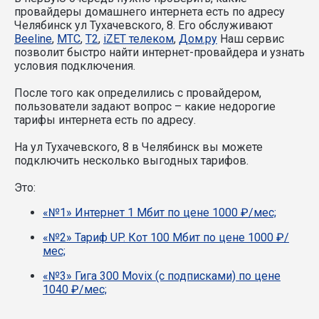
провайдеры домашнего интернета есть по адресу
Челябинск ул Тухачевского, 8. Его обслуживают
Beeline
,
МТС
,
T2
,
iZET телеком
,
Дом.ру
Наш сервис
позволит быстро найти интернет-провайдера и узнать
условия подключения.
После того как определились с провайдером,
пользователи задают вопрос – какие недорогие
тарифы интернета есть по адресу.
На ул Тухачевского, 8 в Челябинск вы можете
подключить несколько выгодных тарифов.
Это:
«№1» Интернет 1 Мбит по цене 1000 ₽/мес;
«№2» Тариф UP. Кот 100 Мбит по цене 1000 ₽/
мес;
«№3» Гига 300 Movix (с подписками) по цене
1040 ₽/мес;