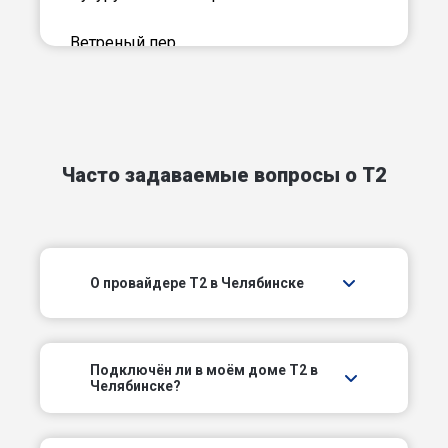
Ветреный пер
Виноградный пер
Горный пер
Часто задаваемые вопросы о T2
Гражданский пер
Дачный пер
О провайдере T2 в Челябинске
Дружный пер
Канатовский пер
Подключëн ли в моём доме T2 в
Каретный пер
Челябинске?
Карталинский пер