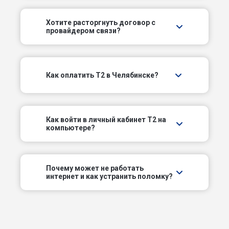
Минеральный пер
Хотите расторгнуть договор с
провайдером связи?
Невьянский пер
Обский пер
Как оплатить T2 в Челябинске?
Овражный пер
Оранжерейный пер
Как войти в личный кабинет T2 на
компьютере?
Ореховый пер
Передовой пер
Почему может не работать
интернет и как устранить поломку?
Радистов пер
Свердловский пр-кт