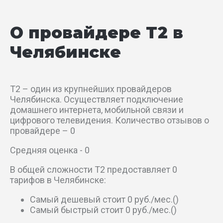
Свердловский тракт
О провайдере T2 в
Сухумский пер
Челябинске
Театральный пер
Троицкий тракт
T2 – один из крупнейших провайдеров
Челябинска. Осуществляет подключение
Энергетиков пер
домашнего интернета, мобильной связи и
цифрового телевидения. Количество отзывов о
провайдере – 0
Южный пер
Средняя оценка - 0
ал 12-я
В общей сложности T2 предоставляет 0
тарифов в Челябинске:
пер Бульварный 2-й
Самый дешевый стоит 0 руб./мес.()
пер Бульварный 4-й
Самый быстрый стоит 0 руб./мес.()