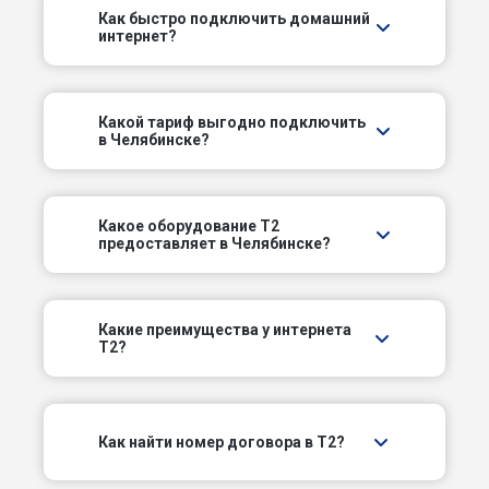
Как быстро подключить домашний
интернет?
Комсомольский пр-кт
Кондукторский пер
Какой тариф выгодно подключить
в Челябинске?
Копейское шоссе
Короткий пер
Какое оборудование T2
предоставляет в Челябинске?
Краснокамский пер
Краснопольский пр-кт
Какие преимущества у интернета
T2?
Ладожский пер
Ласковый пер
Как найти номер договора в T2?
Межквартальный пер