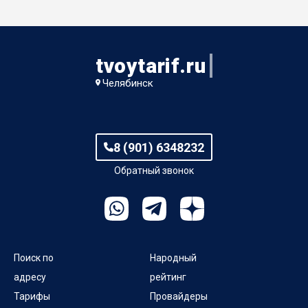
пер Лермонтова 1-й
пер Лобинский 10-й
tvoytarif.ru
пер Мамина
Челябинск
пер Маршанский 2-й
пер Маршанский 3-й
8 (901) 6348232
Обратный звонок
пер Мебельный 1-й
пер Островского
Поиск по
Народный
адресу
рейтинг
Тарифы
Провайдеры