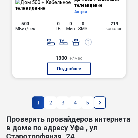
телевидение
Акция
500
0
0
0
219
МБит/сек
ГБ
Мин
SMS
каналов
1300
₽/мес
Подробнее
1
2
3
4
5
Проверить провайдеров интернета
в доме по адресу Уфа , ул
Староторфяная, 24