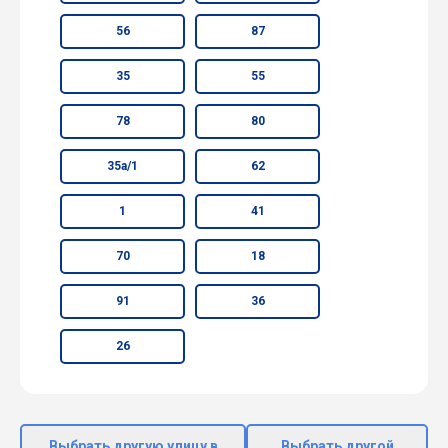
56
87
35
55
78
80
35а/1
62
1
41
70
18
91
36
26
Выбрать другую улицу в
Выбрать другой