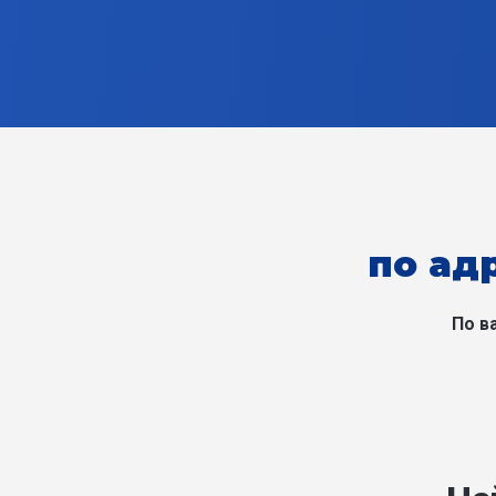
по ад
По в