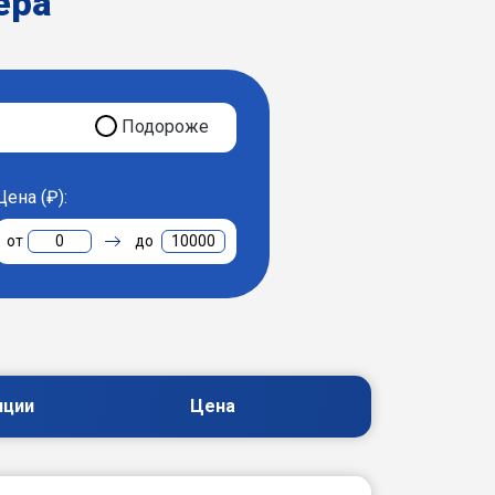
ера
Подороже
Цена (₽):
0
10000
пции
Цена