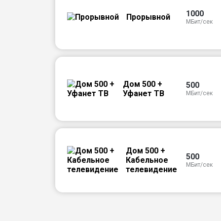
1000
Прорывной
МБит/сек
Дом 500 +
500
Уфанет ТВ
МБит/сек
Дом 500 +
500
Кабельное
МБит/сек
телевидение