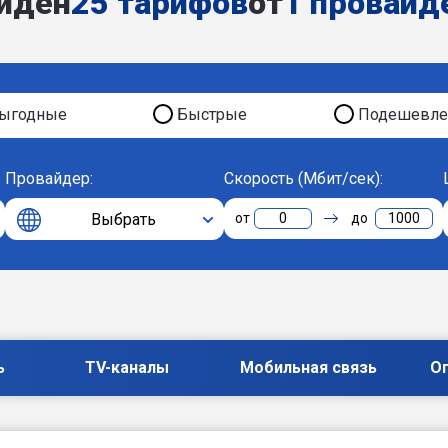
йден
25 тарифов
от
1 провайд
ыгодные
Быстрые
Подешевле
Провайдер:
Скорость (Мбит/сек):
Выбрать
0
1000
ь
TV-каналы
Мобильная связь
О