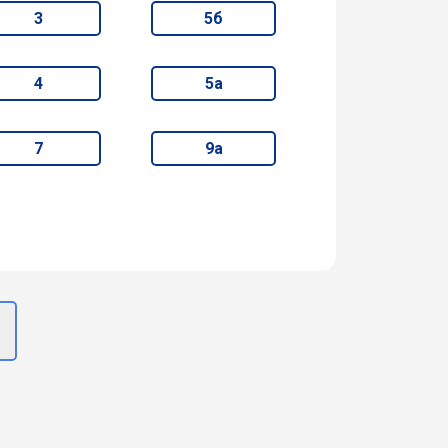
3
5б
4
5а
7
9а