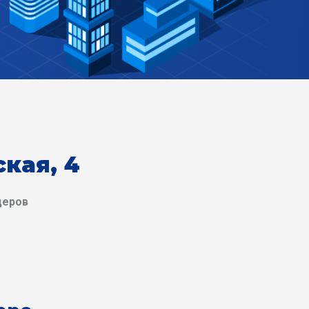
кая, 4
деров