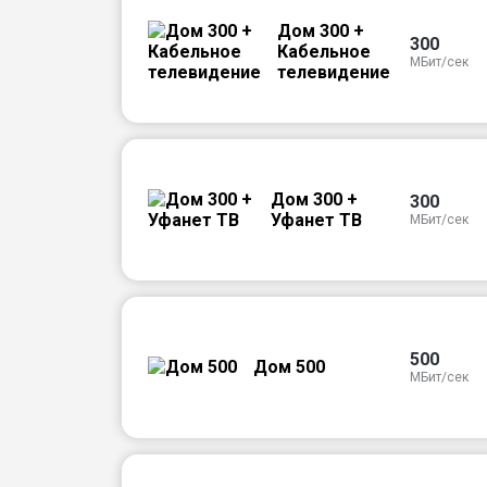
Дом 300 +
300
Кабельное
МБит/сек
телевидение
Дом 300 +
300
Уфанет ТВ
МБит/сек
500
Дом 500
МБит/сек