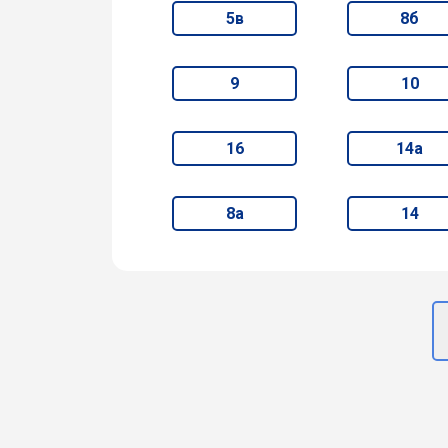
5в
8б
9
10
16
14а
8а
14