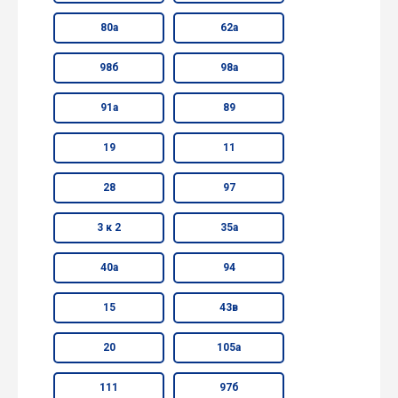
80а
62а
98б
98а
91а
89
19
11
28
97
3 к 2
35а
40а
94
15
43в
20
105а
111
97б