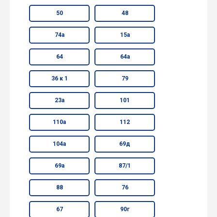
50
48
74а
15а
64
64а
36 к 1
79
23а
101
110а
112
104а
69д
69а
87/1
88
76
67
90г