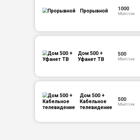
1000
Прорывной
МБит/сек
Дом 500 +
500
Уфанет ТВ
МБит/сек
Дом 500 +
500
Кабельное
МБит/сек
телевидение