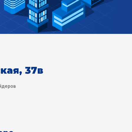
кая, 37в
йдеров