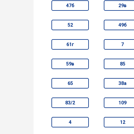
47б
29в
52
49б
61г
7
59в
85
65
38а
83/2
109
4
12