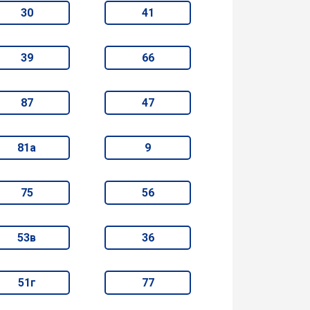
30
41
39
66
87
47
81а
9
75
56
53в
36
51г
77