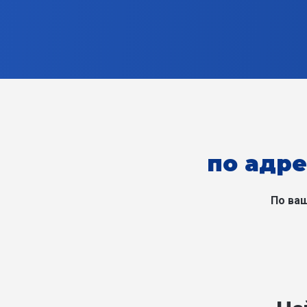
по адре
По ваш