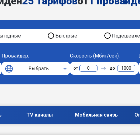
йден
25 тарифов
от
1 провайд
ыгодные
Быстрые
Подешевле
Провайдер:
Скорость (Мбит/сек):
Выбрать
0
1000
ь
TV-каналы
Мобильная связь
О