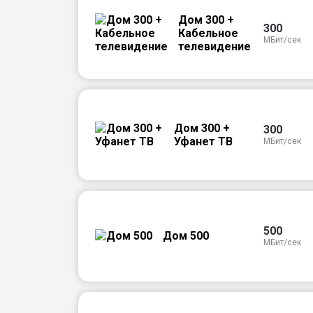
Дом 300 +
300
Кабельное
МБит/сек
телевидение
Дом 300 +
300
Уфанет ТВ
МБит/сек
500
Дом 500
МБит/сек