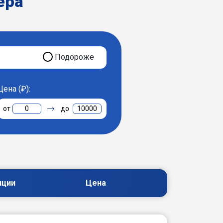
ера
Подороже
Цена (₽):
0
10000
пции
Цена