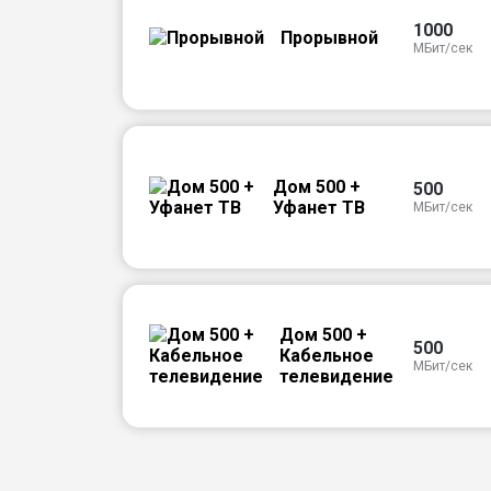
1000
Прорывной
МБит/сек
Дом 500 +
500
Уфанет ТВ
МБит/сек
Дом 500 +
500
Кабельное
МБит/сек
телевидение