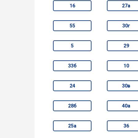
16
27а
55
30г
5
29
33б
10
24
30в
28б
40а
25а
36