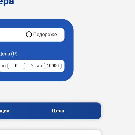
ера
Подороже
Цена (₽):
0
10000
пции
Цена