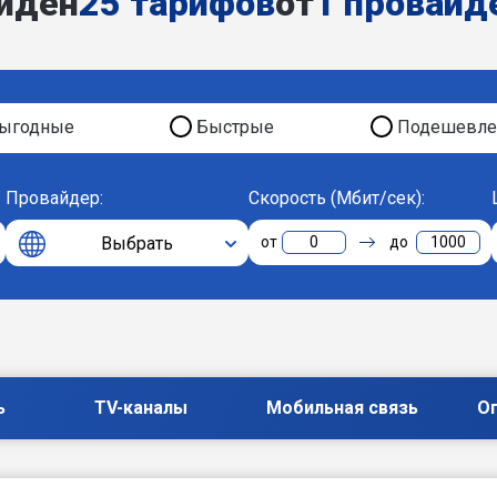
йден
25 тарифов
от
1 провайд
ыгодные
Быстрые
Подешевле
Провайдер:
Скорость (Мбит/сек):
Выбрать
0
1000
ь
TV-каналы
Мобильная связь
О