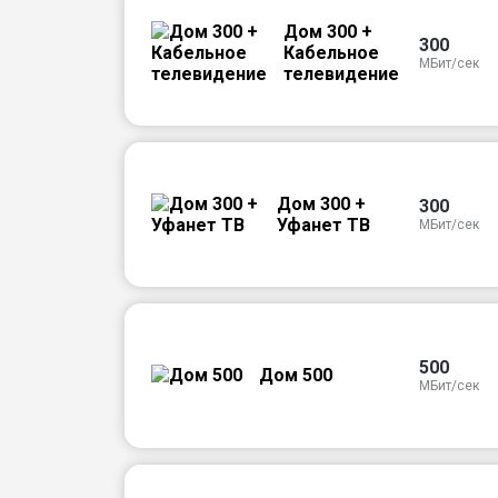
Дом 300 +
300
Кабельное
МБит/сек
телевидение
Дом 300 +
300
Уфанет ТВ
МБит/сек
500
Дом 500
МБит/сек