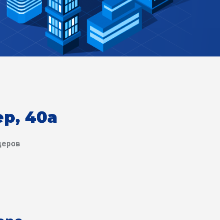
р, 40а
деров