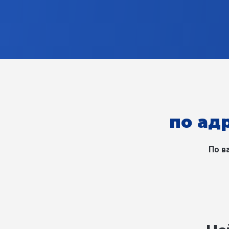
по ад
По в