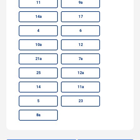
11
9а
14а
17
4
6
10а
12
21а
7а
25
12а
14
11а
5
23
8а