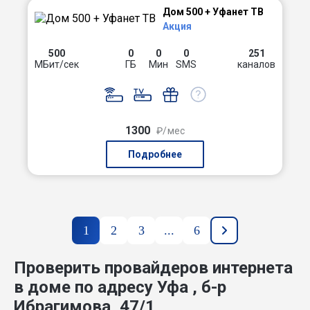
Дом 500 + Уфанет ТВ
Акция
500
0
0
0
251
МБит/сек
ГБ
Мин
SMS
каналов
1300
₽/мес
Подробнее
1
2
3
...
6
Проверить провайдеров интернета
в доме по адресу Уфа , б-р
Ибрагимова, 47/1