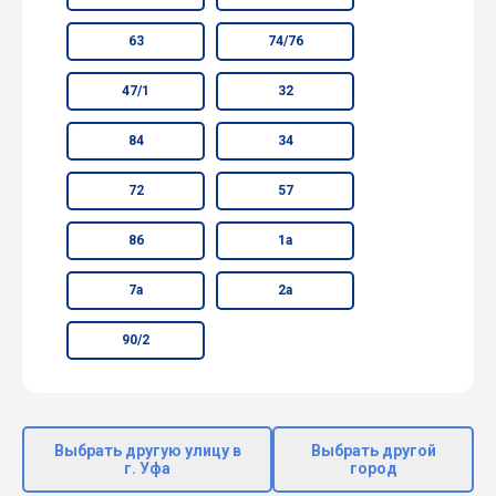
63
74/76
47/1
32
84
34
72
57
86
1а
7а
2а
90/2
Выбрать другую улицу в
Выбрать другой
г. Уфа
город