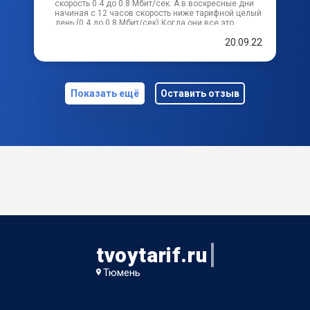
скорость 0.4 до 0.8 Мбит/сек. А в воскресные дни
начиная с 12 часов скорость ниже тарифной целый
день (0.4 до 0.8 Мбит/сек) Когда они все это
исправят неизвестно. Также якутский сайт с
20.09.22
личным кабинетом не грузится.
Показать ещё
Оставить отзыв
tvoytarif.ru
Тюмень