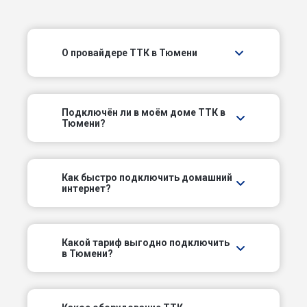
3-й Избышевский проезд
О провайдере ТТК в Тюмени
3-й Посадский проезд
3-й Престольный проезд
Подключëн ли в моём доме ТТК в
3-й Слободской проезд
Тюмени?
4-й Посадский проезд
Как быстро подключить домашний
интернет?
4-й Престольный проезд
4-й Северный пер
Какой тариф выгодно подключить
в Тюмени?
4-й Слободской проезд
5-й Земской проезд