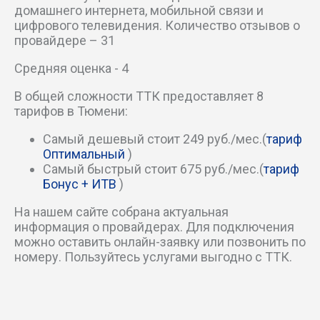
Кондинский пер
домашнего интернета, мобильной связи и
цифрового телевидения. Количество отзывов о
провайдере – 31
Корабельный проезд
Средняя оценка - 4
Красный пер
В общей сложности ТТК предоставляет 8
тарифов в Тюмени:
Кузнечный пер
Самый дешевый стоит 249 руб./мес.(
тариф
Ледниковый проезд
Оптимальный
)
Самый быстрый стоит 675 руб./мес.(
тариф
Лесной мкр
Бонус + ИТВ
)
На нашем сайте собрана актуальная
Литовский пер
информация о провайдерах. Для подключения
можно оставить онлайн-заявку или позвонить по
Магаданский пер
номеру. Пользуйтесь услугами выгодно с ТТК.
Магнитогорский пер