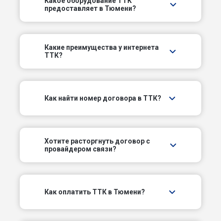
Какое оборудование ТТК
предоставляет в Тюмени?
5-й Посадский проезд
5-й Слободской проезд
Какие преимущества у интернета
ТТК?
6-й Губернский проезд
6-й Слободской проезд
Как найти номер договора в ТТК?
7-й Губернский проезд
7-й Слободской проезд
Хотите расторгнуть договор с
провайдером связи?
8-й Губернский проезд
Авангардный пер
Как оплатить ТТК в Тюмени?
Актюбинский пер