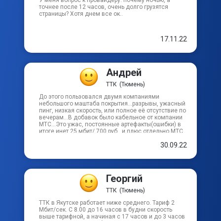
У меня вопрос к провайдеру: почему ночью, а
точнее после 12 часов, очень долго грузятся
страницы? Хотя днем все ок..
17.11.22
Андрей
ТТК
(Тюмень)
До этого пользовался двумя компаниями
небольшого маштаба покрытия...разрывы, ужасный
пинг, низкая скорость, или полное её отсутствие по
вечерам...В добавок было кабельное от компании
МТС...Это ужас, постоянные артефакты(ошибки) в
итоге инет 25 мбит/ 700 руб., и плюс отдельно МТС
с кривым кабельным и работающим не пойми как
30.09.22
250 руб/58 каналов..в итоге 950 руб....сейчас же
600 рублей 30 мбит, кабельное 102 канала
(аналогое+цифровое)никаких ca модулей... низкий
пинг и скорость до европы и а так же других
материков, что говорит о хорошей возможности
Георгий
связи ip телефонии(viber, scype, facetime)...скорость
в торрентах ниже 32 мбит не опускается,
ТТК
(Тюмень)
заявленая 30 мбит...Единственный минус, платный
постоянный ip адрес, хотя по большой части это
ТТК в Якутске работает ниже среднего. Тариф 2
плюс ;-)
Мбит/сек. С 8.00 до 16 часов в будни скорость
выше тарифной, а начиная с 17 часов и до 3 часов