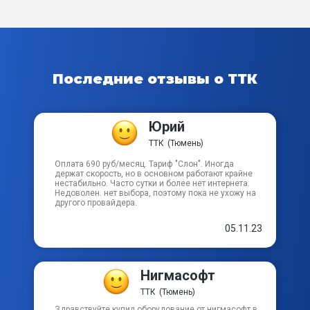
Майский пер
Майский проезд
Новогодний пер
Последние отзывы о ТТК
Озерный пер
Юрий
Охотский пер
ТТК
(Тюмень)
Оплата 690 руб/месяц. Тариф "Слон". Иногда
Песчаный тупик
держат скорость, но в основном работают крайне
нестабильно. Часто сутки и более нет интернета.
Недоволен. нет выбора, поэтому пока не ухожу на
другого провайдера.
Пехотный проезд
05.11.23
Призывной проезд
Нигмасофт
Приисковый пер
ТТК
(Тюмень)
Продольный пер
Здравствуйте купил оборудование от нигмасофт в