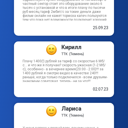
частный сектор стоит это оборудование около 6
тысяч с установкой и что в итоге плачу по тысячи
руб месяц тариф 2мбит/c за токие деньги даже
Ракетный пер
фильм онлайн не кажет тормоза капеч пользуются
тем что пока нет возможности подключит хороший
интерне это проста ужас!!!! посоветуйте что нибудь
Советский пер
25.09.23
в частный сектор с хорошей скоростью и
приемлемой цене
Кирилл
ТТК
(Тюмень)
Плачу 1400(!) рублей за тариф со скоростью 6 Мб/
с... и что же я получаю? скорость ужасная (1-2 Мб/
с), особенно - в вечернее время(20:00 - 2:00)!!! за
1400 рублей я смотрю видео в качестве 240!!!
раньше, когда только подключился - всем друзьям-
знакомым советовал, теперь - ни за что!!!
02.07.23
Лариса
ТТК
(Тюмень)