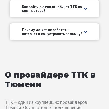
Армейский проезд
Как войти в личный кабинет ТТК на
компьютере?
Башкирский пер
Вятский проезд
Почему может не работать
интернет и как устранить поломку?
Европейский проезд
Железнодорожный пер
Заречный проезд
О провайдере ТТК в
Затюменский тупик
Тюмени
Казаровский пер
Кольский пер
ТТК – один из крупнейших провайдеров
Тюмени. Осуществляет подключение