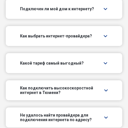
Подключен ли мой дом к интернету?
3-й Посадский проезд
3-й Престольный проезд
Как выбрать интернет-провайдера?
3-й Слободской проезд
4-й Посадский проезд
Какой тариф самый выгодный?
4-й Престольный проезд
4-й Северный пер
Как подключить высокоскоростной
интернет в Тюмени?
4-й Слободской проезд
5-й Земской проезд
Не удалось найти провайдера для
подключения интернета по адресу?
5-й Посадский проезд