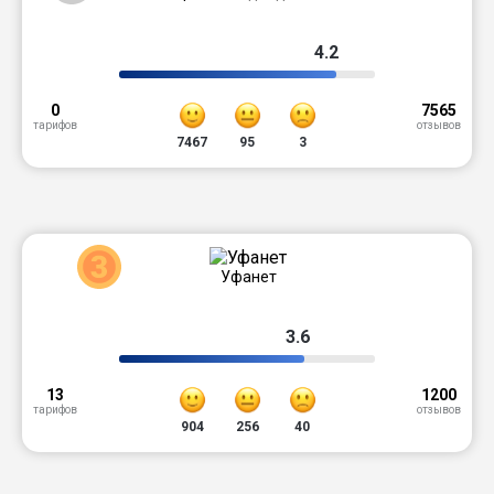
4.2
0
7565
тарифов
отзывов
7467
95
3
3
Уфанет
3.6
13
1200
тарифов
отзывов
904
256
40