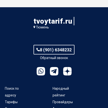
Башкирский пер
Вятский проезд
tvoytarif.ru
Тюмень
Европейский проезд
Железнодорожный пер
8 (901) 6348232
Заречный проезд
Обратный звонок
Затюменский тупик
Казаровский пер
Кольский пер
Поиск по
Народный
адресу
рейтинг
Кондинский пер
Тарифы
Провайдеры