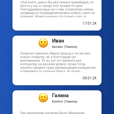
сбои инета, давно бы уже сменил провайдера, но
просто у нас в городе этот лучший по цене.
Техподдержка ваще ни о чем, оставляешь заявку
например по телевидению-можно забыть, никто не
позванит. Может конечно это только у нас по
городу. Вобщем ни чего хорошего.
17.01.24
Иван
Билайн
(Тюмень)
Попросил приехать обжать провод и что же мне
сказал оператор, ой, в Волгограде нет
монтажников. Ух ты, вот это тренинги для
коллцентра, на высшем уровне, лучше тогда
научите говорите сразу рекомендации конкурентов
и принижать по сильнее бренд. Ну ладно,
перезвонили мне операторы от сторонней
09.01.24
компании, из всего объяснения записала обжать
кабель. После этого приехал и заявил, что у меня
швы только наложили я ничего не могу кроме как
обжать. Провод не могу, только щепцами чик-чик, а
в дырочку сам засунишь? Нет? Ну тогда я пошёл.
Галина
Честно столько мата хочется написать про это
сервис, что слов нет. После этого мне начали
Beeline
(Тюмень)
автодозвоном с этого коллцентр названивать двух
слов связать не могут, в теме вообще ноль, что они
там делают? И зачем ЭР-Телеком вообще взяла в
При заключении договора была обещанная
подряды эту шаражкину контору?