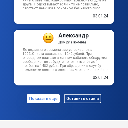
ничего ответить, только лишь переключают друг на
друга.. Подсказывают если и то не правильно,
работают девушки в основном без какого либо
технического образования. Позор такому сервису!
03.01.24
Александр
Дом.ру
(Тюмень)
До недавнего времени все устраивало на
100%.Оплата составляет 1240рублей. При
очередном платеже в личном кабинете обнаружил
сообщение - не забудьте пополнить счёт до 1
ноября на 1482 рубля. При обращении в службу
поддержки внятного ответа "за что начисление" не
получил, просто убрали лишние 242 рубля. Это не
02.01.24
первый случай по завышению стоимости услуг.
Подумываю сменить данного провайдера, номер
договора 274002173463.
Показать ещё
Оставить отзыв