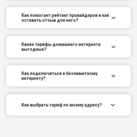
5-й Слободской проезд
Как помогает рейтинг провайдеров и как
оставить отзыв для него?
6-й Губернский проезд
6-й Слободской проезд
Какие тарифы домашнего интернета
выгодные?
7-й Губернский проезд
7-й Слободской проезд
Как подключиться к безлимитному
интернету?
8-й Губернский проезд
Авангардный пер
Как выбрать тариф по моему адресу?
Актюбинский пер
Армейский проезд