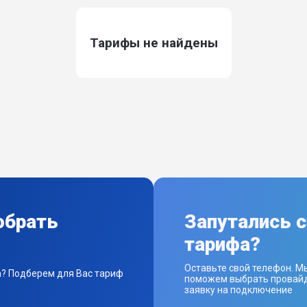
Тарифы не найдены
обрать
Запутались 
тарифа?
Оставьте свой телефон. М
а? Подберем для Вас тариф
поможем выбрать провайд
заявку на подключение