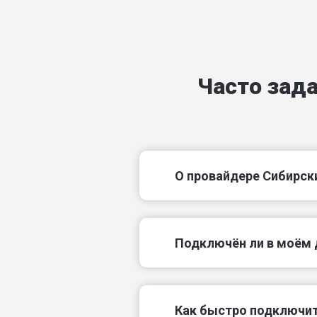
Затюменский тупик
Корабельный проезд
Часто зад
Лесной мкр
Майский пер
Охотский пер
О провайдере Сибирск
Приисковый пер
Подключëн ли в моём 
Как быстро подключит