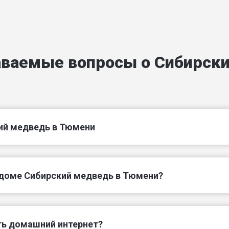
Казаровский пер
Кольский пер
Красный пер
Кузнечный пер
аваемые вопросы о Сибирск
Литовский пер
Магаданский пер
Майский проезд
Новогодний пер
Песчаный тупик
Пехотный проезд
ий медведь в Тюмени
Продольный пер
Ракетный пер
доме Сибирский медведь в Тюмени?
ь домашний интернет?