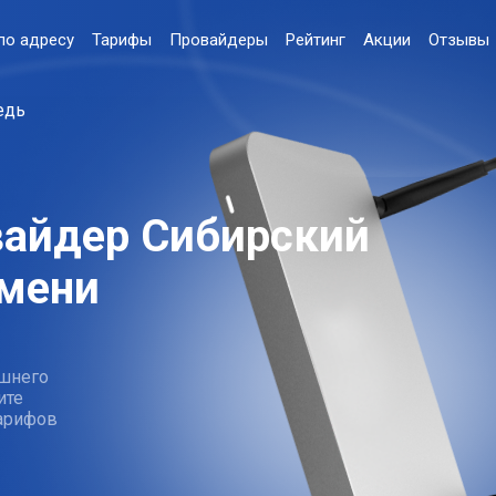
по адресу
Тарифы
Провайдеры
Рейтинг
Акции
Отзывы
едь
вайдер Сибирский
мени
шнего
ите
тарифов