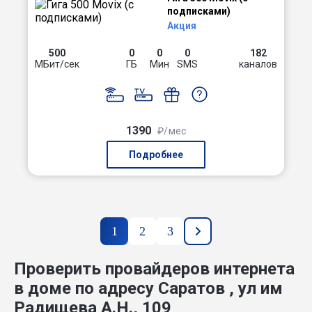
подписками)
Акция
500
0
0
0
182
МБит/сек
ГБ
Мин
SMS
каналов
1390
₽/мес
Подробнее
1
2
3
Проверить провайдеров интернета
в доме по адресу Саратов , ул им
Радищева А.Н., 109