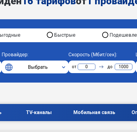
йден
16 тарифов
от
1 провайд
ыгодные
Быстрые
Подешевле
Провайдер:
Скорость (Мбит/сек):
Выбрать
0
1000
ь
TV-каналы
Мобильная связь
О