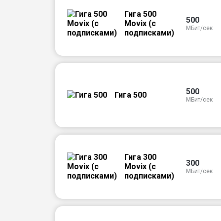
Гига 500
500
Movix (с
МБит/сек
подписками)
500
Гига 500
МБит/сек
Гига 300
300
Movix (с
МБит/сек
подписками)