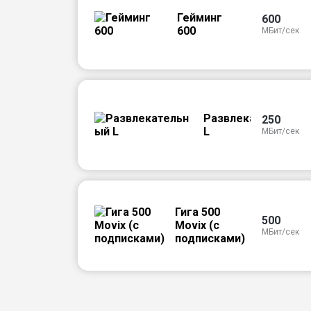
Гейминг
600
600
МБит/сек
Развлекательный
250
L
МБит/сек
Гига 500
500
Movix (с
МБит/сек
подписками)