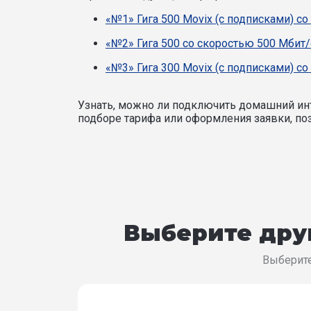
«№1» Гига 500 Movix (с подписками) со
«№2» Гига 500 со скоростью 500 Мбит/
«№3» Гига 300 Movix (с подписками) со
Узнать, можно ли подключить домашний инт
подборе тарифа или оформления заявки, поз
Выберите друг
Выберите