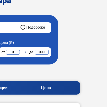
ера
Подороже
Цена (₽):
0
10000
пции
Цена