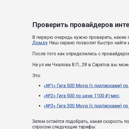
Проверить провайдеров интер
В первую очередь нужно проверить, какие п
Дом.ру
Наш сервис позволит быстро найти и
После того как определились с провайдером
На ул им Чкалова В.П., 28 в Саратов вы м
Это:
«№1» Гига 500 Movix (с подписками) по
«№2» Гига 500 по цене 1100 ₽/мес;
«№3» Гига 300 Movix (с подписками) по
Затем остаётся подобрать, какая скорость 
спросом следующие тарифы: