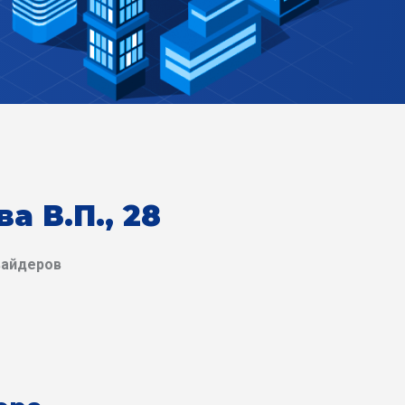
а В.П., 28
вайдеров