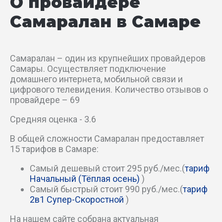
О провайдере
Измайловский пер
Самаралан в Самаре
Ингушский пер
Кабельный пер
Самаралан – один из крупнейших провайдеров
Самары. Осуществляет подключение
Калмыцкий тупик
домашнего интернета, мобильной связи и
цифрового телевидения. Количество отзывов о
провайдере – 69
Канатный пер
Средняя оценка - 3.6
Катунский пер
В общей сложности Самаралан предоставляет
15 тарифов в Самаре:
Керченский пер
Самый дешевый стоит 295 руб./мес.(
тариф
Ключевой проезд
Начальный (Тёплая осень)
)
Самый быстрый стоит 990 руб./мес.(
тариф
Коллективный пер
2в1 Супер-Скоростной
)
На нашем сайте собрана актуальная