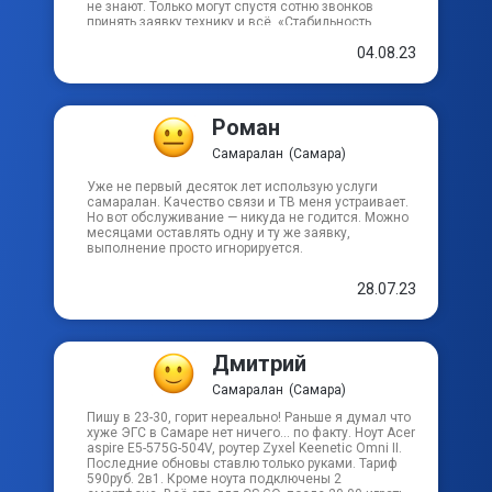
не знают. Только могут спустя сотню звонков
принять заявку технику и всё. «Стабильность
работы? Нет, не слышали» — это про них
Лучистый пер
04.08.23
Магнитный пер
Роман
Самаралан
(Самара)
Малый тупик
Уже не первый десяток лет использую услуги
самаралан. Качество связи и ТВ меня устраивает.
Малярный пер
Но вот обслуживание — никуда не годится. Можно
месяцами оставлять одну и ту же заявку,
выполнение просто игнорируется.
Меловый тупик
28.07.23
Дмитрий
Самаралан
(Самара)
Пишу в 23-30, горит нереально! Раньше я думал что
хуже ЭГС в Самаре нет ничего... по факту. Ноут Acer
aspire E5-575G-504V, роутер Zyxel Keenetic Omni II.
Последние обновы ставлю только руками. Тариф
590руб. 2в1. Кроме ноута подключены 2