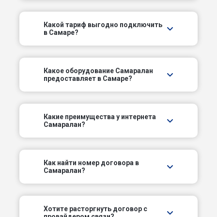
Водников пер
Какой тариф выгодно подключить
в Самаре?
Волжский пер
Волжский пр-кт
Какое оборудование Самаралан
предоставляет в Самаре?
Волжское шоссе
Воркутинский пер
Какие преимущества у интернета
Самаралан?
Гаражный проезд
Гаражный проезд
Как найти номер договора в
Самаралан?
Гвардейский пер
Гранатный пер
Хотите расторгнуть договор с
провайдером связи?