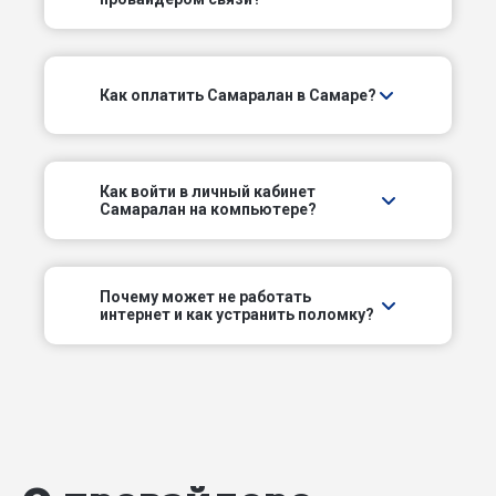
Грозненский пер
Долотный пер
Как оплатить Самаралан в Самаре?
Еловый тупик
Заводское шоссе
Как войти в личный кабинет
Самаралан на компьютере?
Закрытый тупик
Зейский пер
Почему может не работать
интернет и как устранить поломку?
Зеленый проезд
Игарский пер
Извилистый пер