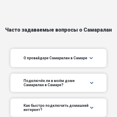
Березовая ал
Боевой пер
Часто задаваемые вопросы о Самаралан
Больничный проезд
Ботанический пер
О провайдере Самаралан в Самаре
Брусчатый пер
Бурейский пер
Подключëн ли в моём доме
Буянский пер
Самаралан в Самаре?
Виражный пер
Как быстро подключить домашний
интернет?
Внутренний проезд