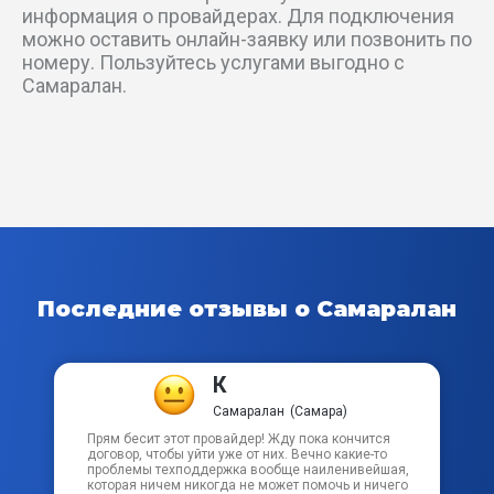
Колодезный пер
информация о провайдерах. Для подключения
можно оставить онлайн-заявку или позвонить по
Коломенский пер
номеру. Пользуйтесь услугами выгодно с
Самаралан.
Колхозный пер
Комсомольская пл
Корсунский пер
Костромской пер
Последние отзывы о Самаралан
Крайний проезд
Красноводский пер
К
Самаралан
(Самара)
Кротовский пер
Прям бесит этот провайдер! Жду пока кончится
договор, чтобы уйти уже от них. Вечно какие-то
проблемы техподдержка вообще наиленивейшая,
которая ничем никогда не может помочь и ничего
Лоцманский пер