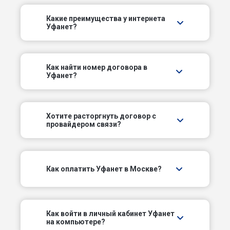
1-й Казачий пер
Какие преимущества у интернета
Уфанет?
1-й Капотнинский проезд
1-й Кирпичный пер
Как найти номер договора в
Уфанет?
1-й Кожуховский проезд
1-й Колобовский пер
Хотите расторгнуть договор с
провайдером связи?
1-й Коптельский пер
1-й Котляковский пер
Как оплатить Уфанет в Москве?
1-й Красногвардейский проезд
1-й Краснокурсантский проезд
Как войти в личный кабинет Уфанет
на компьютере?