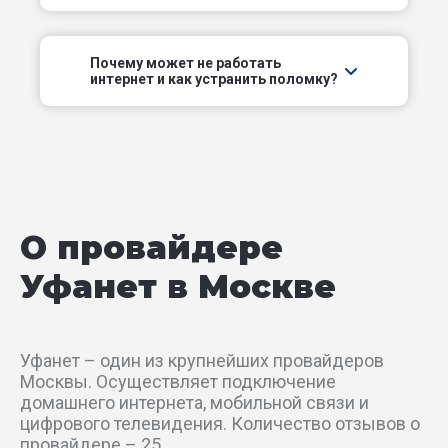
1-й Красносельский пер
1-й Курьяновский проезд
Почему может не работать
интернет и как устранить поломку?
1-й Лихачёвский пер
1-й Люберецкий проезд
1-й Люсиновский пер
О провайдере
1-й Магистральный тупик
Уфанет в Москве
1-й Монетчиковский пер
1-й Неопалимовский пер
Уфанет – один из крупнейших провайдеров
Москвы. Осуществляет подключение
1-й Нижний Михайловский проезд
домашнего интернета, мобильной связи и
цифрового телевидения. Количество отзывов о
провайдере – 25