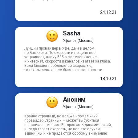
24.12.21
Sasha
Уфанет
(Москва)
Лучший провайдер в Уфе, да и в целом
по Башкирии. По скорости и по цене все
устраивает, плачу 585 р. за телевидение
и интернет, скорости и каналов хватает за глаза.
Если бывают проблемы со скоростью,
то техподдержка все быстро решает, кстати,
на редкость очень вежливые сотрудники, приятно
18.10.21
общаться)
Аноним
Уфанет
(Москва)
Крайне странный, но все же нормальный
провайдер Странный — может вырубиться
на полчаса, меняет IP адрес хоть динамический,
иногда теряет скорость, но все это случаи
единичны и не придаются особому вниманию