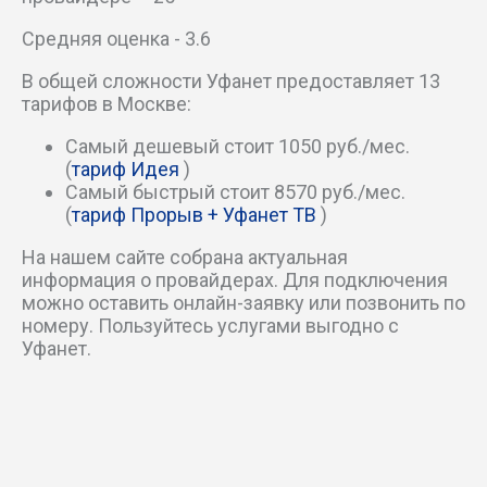
1-й Николощеповский пер
Средняя оценка - 3.6
1-й Новокузнецкий пер
В общей сложности Уфанет предоставляет 13
тарифов в Москве:
1-й Новомихалковский проезд
Самый дешевый стоит 1050 руб./мес.
1-й Новоподмосковный пер
(
тариф Идея
)
Самый быстрый стоит 8570 руб./мес.
1-й Новый пер
(
тариф Прорыв + Уфанет ТВ
)
На нашем сайте собрана актуальная
1-й Обыденский пер
информация о провайдерах. Для подключения
можно оставить онлайн-заявку или позвонить по
1-й Очаковский пер
номеру. Пользуйтесь услугами выгодно с
Уфанет.
1-й Павелецкий проезд
1-й Павловский пер
1-й Пехотный пер