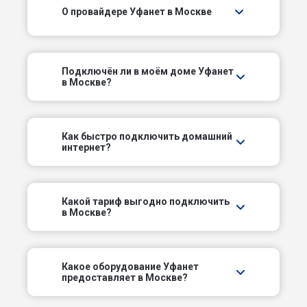
О провайдере Уфанет в Москве
1-й Гончарный пер
1-й Грайвороновский проезд
Подключëн ли в моём доме Уфанет
1-й Добрынинский пер
в Москве?
1-й Дорожный проезд
Как быстро подключить домашний
интернет?
1-й Зачатьевский пер
1-й Зборовский пер
Какой тариф выгодно подключить
в Москве?
1-й Зимёнковский пер
1-й Институтский проезд
Какое оборудование Уфанет
предоставляет в Москве?
1-й Казанский просек