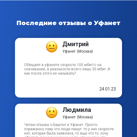
1-й Рижский пер
Последние отзывы о Уфанет
1-й Рощинский проезд
1-й Самотёчный пер
Дмитрий
Уфанет
(Москва)
1-й Саратовский проезд
Обещают в уфанете скорость 100 мбит/с на
скачивание, в реальности всего лишь 30 мбит. И
1-й Сельскохозяйственный проезд
как после этого их называть?
1-й Сетуньский пр-д
24.01.23
1-й Силикатный пр-д
Людмила
Уфанет
(Москва)
1-й Смоленский пер
Читаю отзывы о Баштел и Уфанет. Просто
поражаюсь тому что люди пишут. то у них скорости
1-й Спасоналивковский пер
нет, которая была заявлена, то еще что то. хочу