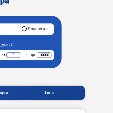
ера
Подороже
Цена (₽):
0
10000
пции
Цена