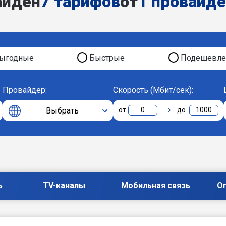
айден
7 тарифов
от
1 провайд
ыгодные
Быстрые
Подешевле
Провайдер:
Скорость (Мбит/сек):
Выбрать
0
1000
ь
TV-каналы
Мобильная связь
О