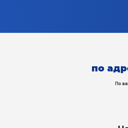
по адр
По ва