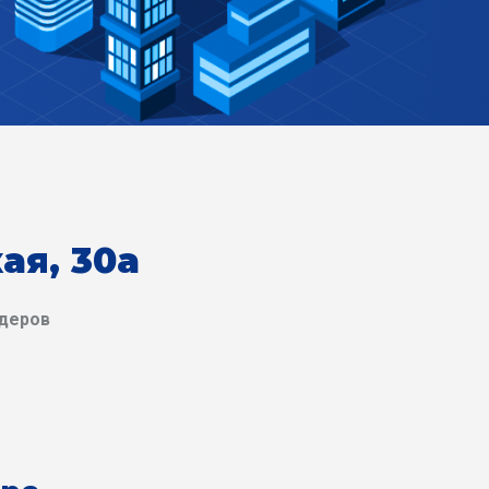
ая, 30а
йдеров