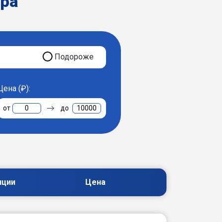
ера
Подороже
Цена (₽):
0
10000
пции
Цена