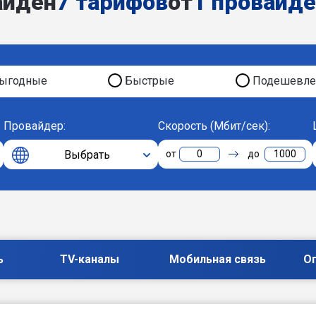
айден
7 тарифов
от
1 провайд
ыгодные
Быстрые
Подешевле
Провайдер:
Скорость (Мбит/сек):
Выбрать
0
1000
ь
TV-каналы
Мобильная связь
О