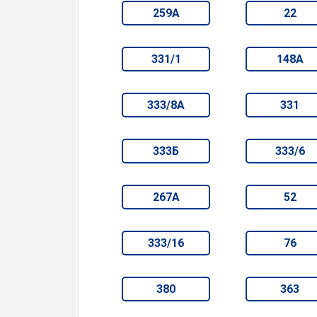
259А
22
331/1
148А
333/8А
331
333Б
333/6
267А
52
333/16
76
380
363