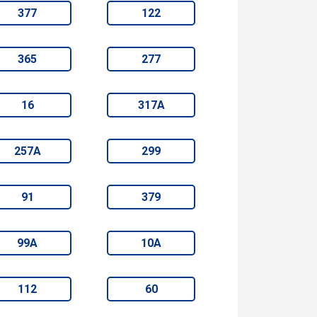
377
122
365
277
16
317А
257А
299
91
379
99А
10А
112
60