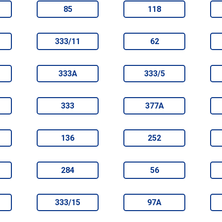
85
118
333/11
62
333А
333/5
333
377А
136
252
284
56
333/15
97А