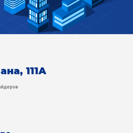
ана, 111А
айдеров