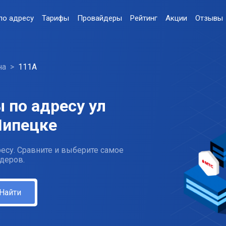
по адресу
Тарифы
Провайдеры
Рейтинг
Акции
Отзывы
на
111А
 по адресу ул
Липецке
есу. Сравните и выберите самое
деров.
Найти