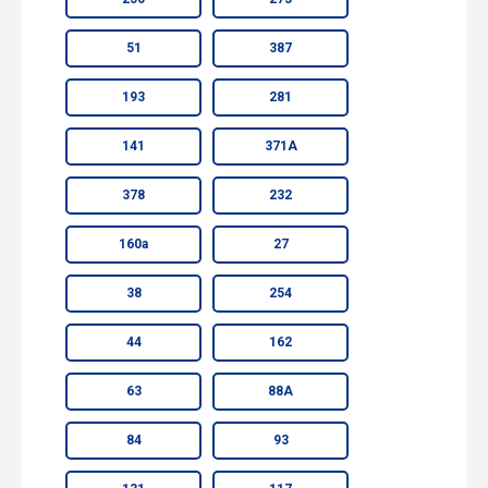
51
387
193
281
141
371А
378
232
160а
27
38
254
44
162
63
88А
84
93