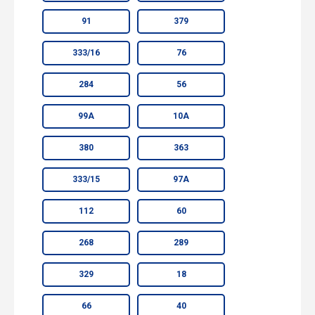
91
379
333/16
76
284
56
99А
10А
380
363
333/15
97А
112
60
268
289
329
18
66
40