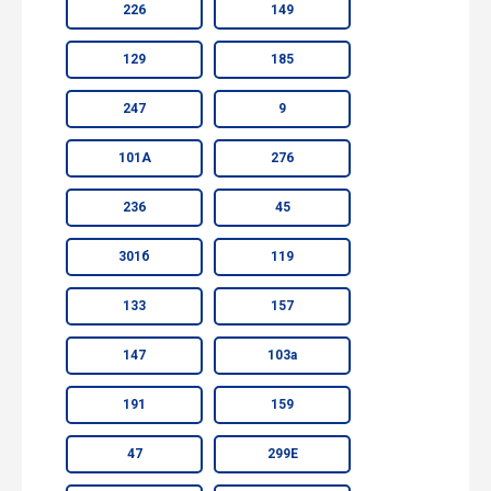
226
149
129
185
247
9
101А
276
236
45
301б
119
133
157
147
103а
191
159
47
299Е