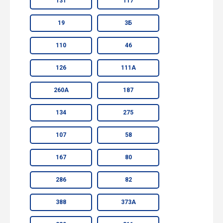
131
117
19
3Б
110
46
126
111А
260А
187
134
275
107
58
167
80
286
82
388
373А