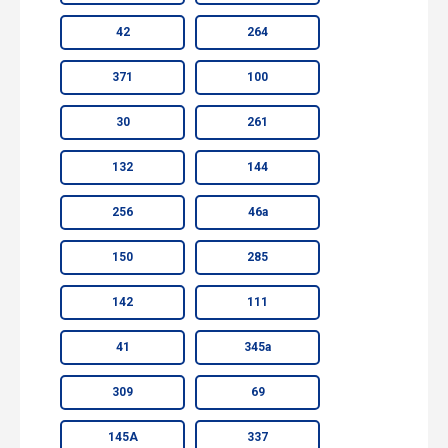
42
264
371
100
30
261
132
144
256
46а
150
285
142
111
41
345а
309
69
145А
337