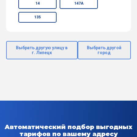
14
147А
135
Выбрать другую улицу в
Выбрать другой
г. Липецк
город
Автоматический подбор выгодных
тарифов по вашему адресу