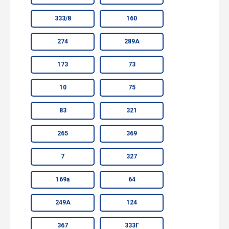
333/8
160
274
289А
173
73
10
75
83
321
265
369
7
327
169а
64
249А
124
367
333Г