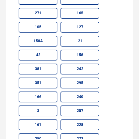
271
165
105
127
150А
21
43
158
381
242
351
295
166
240
3
257
161
228
250
273