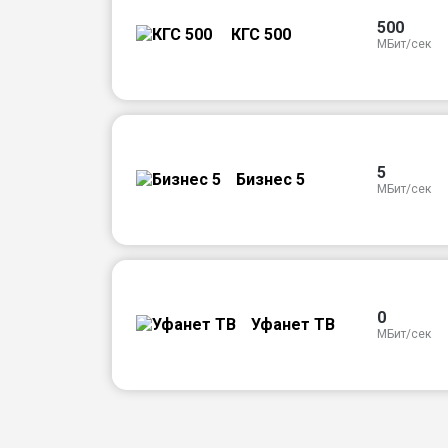
500
КГС 500
МБит/сек
5
Бизнес 5
МБит/сек
0
Уфанет ТВ
МБит/сек