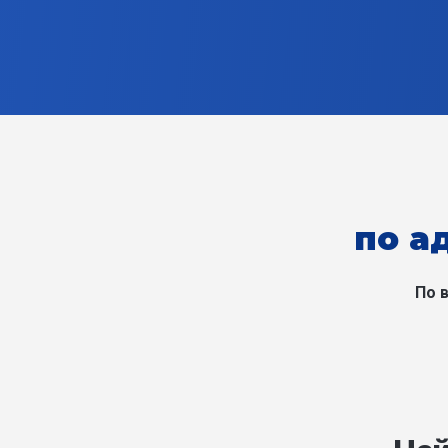
по ад
По 