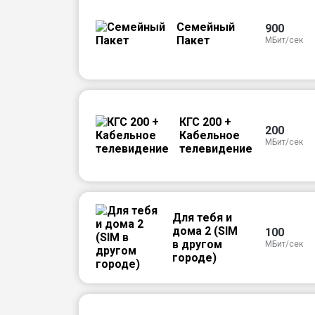
Семейный
900
Пакет
МБит/сек
КГС 200 +
200
Кабельное
МБит/сек
телевидение
Для тебя и
дома 2 (SIM
100
в другом
МБит/сек
городе)