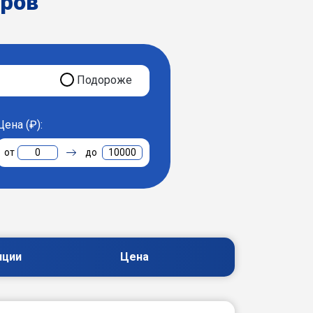
еров
Подороже
Цена (₽):
0
10000
пции
Цена