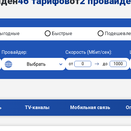
йден
46 тарифов
от
2 провайд
ыгодные
Быстрые
Подешевле
Провайдер:
Скорость (Мбит/сек):
Выбрать
0
1000
ь
TV-каналы
Мобильная связь
О