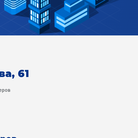
ва, 61
еров