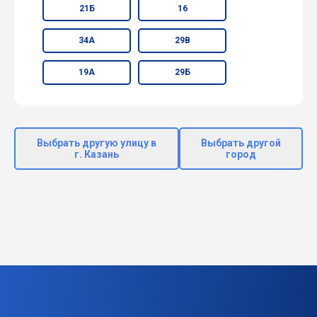
21Б
16
34А
29В
19А
29Б
Выбрать другую улицу в
Выбрать другой
г. Казань
город