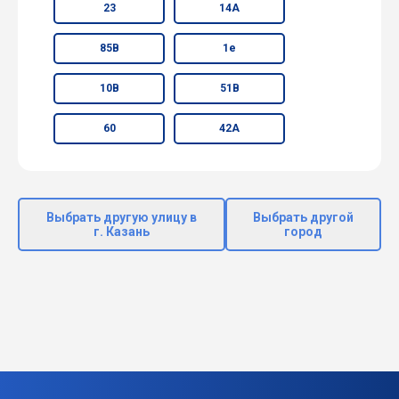
23
14А
85В
1е
10В
51В
60
42А
Выбрать другую улицу в
Выбрать другой
г. Казань
город