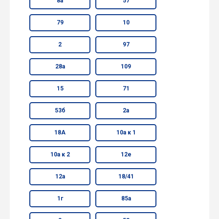
8а
57
79
10
2
97
28а
109
15
71
53б
2а
18А
10а к 1
10а к 2
12е
12а
18/41
1г
85а