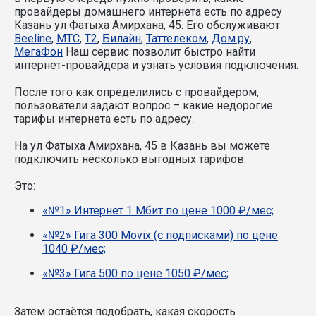
провайдеры домашнего интернета есть по адресу
Казань ул Фатыха Амирхана, 45. Его обслуживают
Beeline
,
МТС
,
T2
,
Билайн
,
Таттелеком
,
Дом.ру
,
МегаФон
Наш сервис позволит быстро найти
интернет-провайдера и узнать условия подключения.
После того как определились с провайдером,
пользователи задают вопрос – какие недорогие
тарифы интернета есть по адресу.
На ул Фатыха Амирхана, 45 в Казань вы можете
подключить несколько выгодных тарифов.
Это:
«№1» Интернет 1 Мбит по цене 1000 ₽/мес;
«№2» Гига 300 Movix (с подписками) по цене
1040 ₽/мес;
«№3» Гига 500 по цене 1050 ₽/мес;
Затем остаётся подобрать, какая скорость