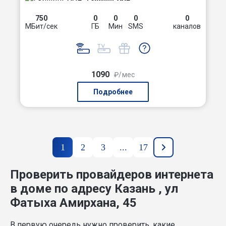
750
0
0
0
0
МБит/сек
ГБ
Мин
SMS
каналов
1090
₽/мес
Подробнее
1
2
3
...
17
Проверить провайдеров интернета
в доме по адресу Казань , ул
Фатыха Амирхана, 45
В первую очередь нужно проверить, какие