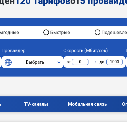
ден
120 тарифов
от
5 провайд
ыгодные
Быстрые
Подешевле
Провайдер:
Скорость (Мбит/сек):
Выбрать
0
1000
ь
TV-каналы
Мобильная связь
О