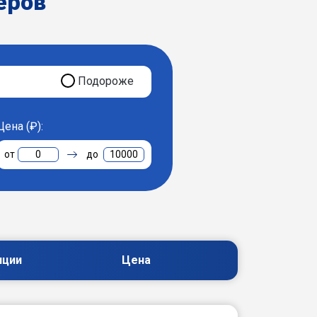
еров
Подороже
Цена (₽):
0
10000
пции
Цена