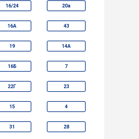
16/24
20а
16А
43
19
14А
16Б
7
22Г
23
15
4
31
28