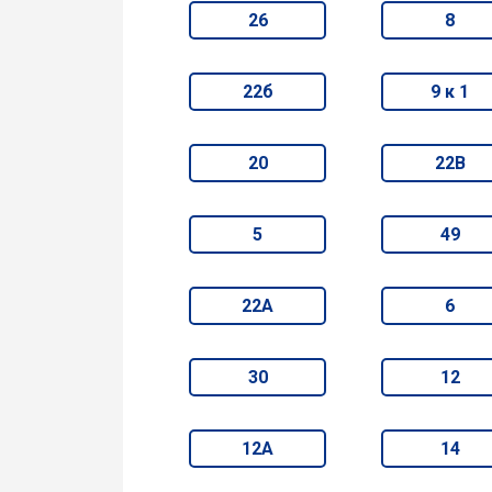
26
8
22б
9 к 1
20
22В
5
49
22А
6
30
12
12А
14