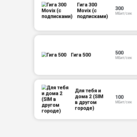
Гига 300
300
Movix (с
МБит/сек
подписками)
500
Гига 500
МБит/сек
Для тебя и
дома 2 (SIM
100
в другом
МБит/сек
городе)