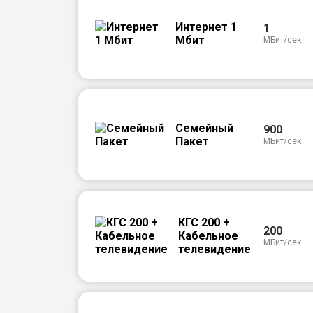
Интернет 1
1
Мбит
МБит/сек
Семейный
900
Пакет
МБит/сек
КГС 200 +
200
Кабельное
МБит/сек
телевидение