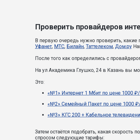
Проверить провайдеров инте
В первую очередь нужно проверить, какие 
Уфанет
,
МТС
,
Билайн
,
Таттелеком
,
Дом.ру
Наш
После того как определились с провайдером
На ул Академика Глушко, 24 в Казань вы 
Это:
«№1» Интернет 1 Мбит по цене 1000 ₽/
«№2» Семейный Пакет по цене 1000 ₽
«№3» КГС 200 + Кабельное телевидени
Затем остаётся подобрать, какая скорость 
спросом следующие тарифы: