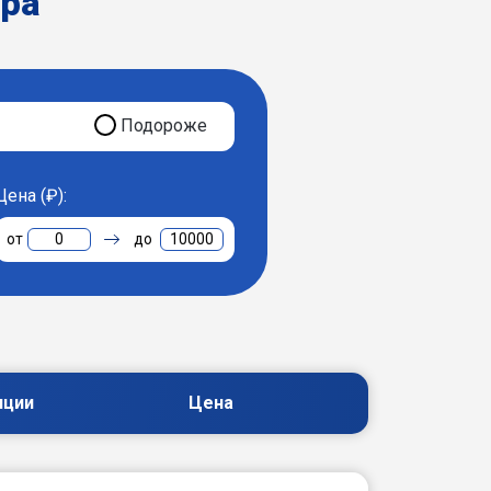
ера
Подороже
Цена (₽):
0
10000
пции
Цена