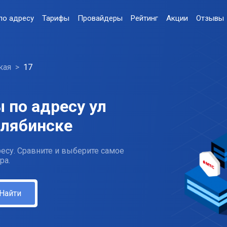
по адресу
Тарифы
Провайдеры
Рейтинг
Акции
Отзывы
кая
17
 по адресу ул
елябинске
есу. Сравните и выберите самое
ра.
Найти