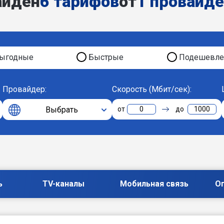
айден
6 тарифов
от
1 провайд
ыгодные
Быстрые
Подешевле
Провайдер:
Скорость (Мбит/сек):
Выбрать
0
1000
ь
TV-каналы
Мобильная связь
О