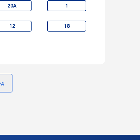
20А
1
12
18
од