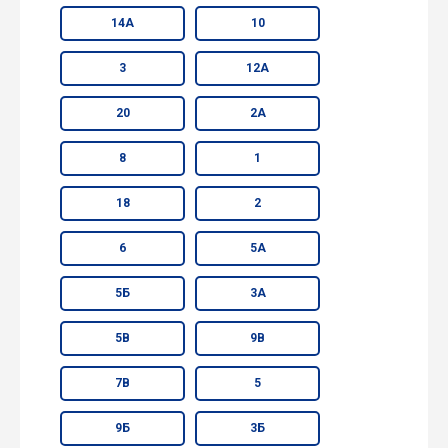
14А
10
3
12А
20
2А
8
1
18
2
6
5А
5Б
3А
5В
9В
7В
5
9Б
3Б