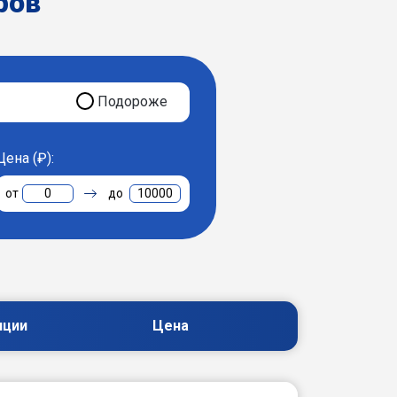
ров
Подороже
Цена (₽):
0
10000
пции
Цена