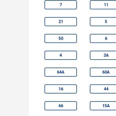
7
11
21
5
50
6
4
3А
64А
60А
16
44
66
15А