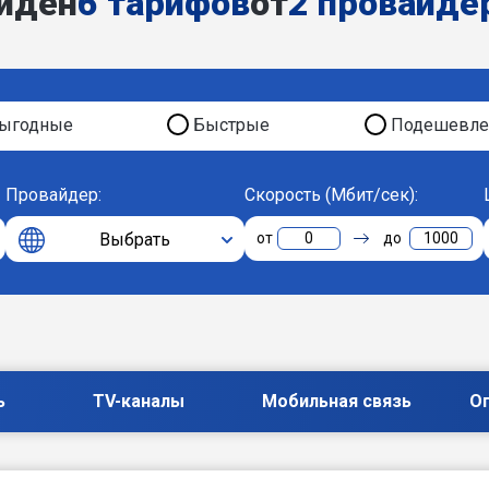
йден
6 тарифов
от
2 провайде
ыгодные
Быстрые
Подешевле
Провайдер:
Скорость (Мбит/сек):
Выбрать
0
1000
ь
TV-каналы
Мобильная связь
О