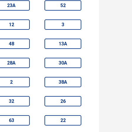
23А
52
12
3
48
13А
28А
30А
2
38А
32
26
63
22