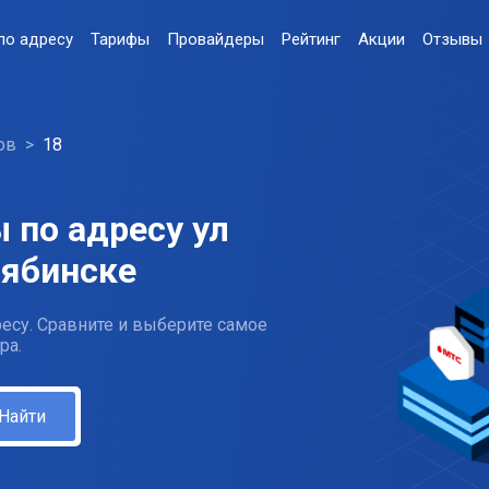
по адресу
Тарифы
Провайдеры
Рейтинг
Акции
Отзывы
ов
18
 по адресу ул
лябинске
есу. Сравните и выберите самое
ра.
Найти