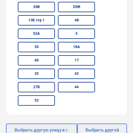
50В
25Ж
13Б стр 1
48
52А
5
50
18А
60
17
25
42
27Б
44
52
Выбрать другую улицу в г.
Выбрать другой