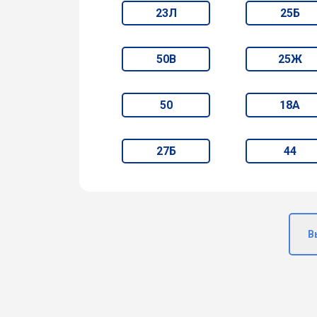
23Л
25Б
50В
25Ж
50
18А
27Б
44
В