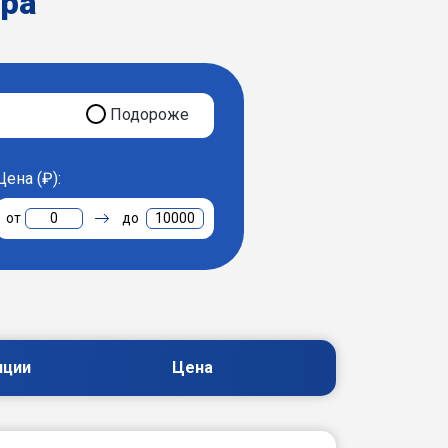
ера
Подороже
Цена (₽):
0
10000
пции
Цена