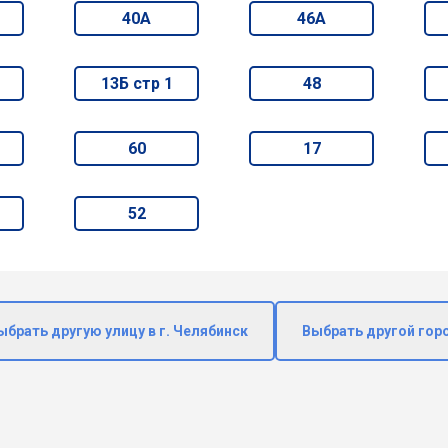
40А
46А
13Б стр 1
48
60
17
52
ыбрать другую улицу в г. Челябинск
Выбрать другой гор