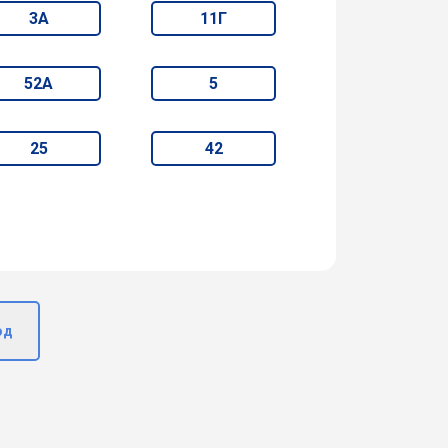
3А
11Г
52А
5
25
42
од