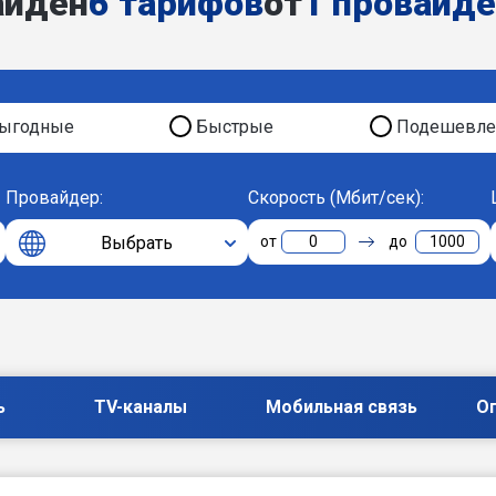
айден
6 тарифов
от
1 провайд
ыгодные
Быстрые
Подешевле
Провайдер:
Скорость (Мбит/сек):
Выбрать
0
1000
ь
TV-каналы
Мобильная связь
О