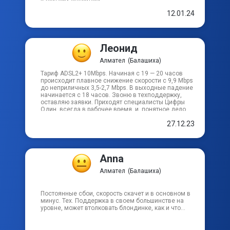
ул Орджоникидзе
12.01.24
ул Парковая
Леонид
Алмател
(Балашиха)
ул Первомайская
Тариф ADSL2+ 10Mbps. Начиная с 19 — 20 часов
происходит плавное снижение скорости с 9,9 Mbps
ул Пехорская
до неприличных 3,5-2,7 Mbps. В выходные падение
начинается с 18 часов. Звоню в техподдержку,
оставляю заявки. Приходят специалисты Цифры
Один, всегда в рабочее время, и, понятное дело,
ул Пехра-Покровская
ничего не находят. Вечером вся свистопляска
27.12.23
со скоростью начинается снова. Что интересно,
статистика модема при этом показывает вполне
приемлемые цифры состояния линии. А скорости
нет! Началось это в апреле 2018 года. Что уж тогда
у Цифры Один произошло — одному богу известно.
Anna
С тех пор и модемы я менял, и Цифра Один свой
модем мне давала — ничего не помогло. И скоро
Алмател
(Балашиха)
два года, как «ничего». Почитав отзывы, я вижу,
что у этого провайдера проблема со скоростью
по вечерам не у меня одного. Значит, проблема
Постоянные сбои, скорость скачет и в основном в
системная. Ушел бы, да некуда…
минус. Тех. Поддержка в своем большинстве на
уровне, может втолковать блондинке, как и что...