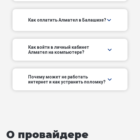
ул Дмитриева
Как оплатить Алмател в Балашихе?
ул Добросельская
ул Евстафьева
Как войти в личный кабинет
Алмател на компьютере?
ул Живописная
ул Западная
Почему может не работать
интернет и как устранить поломку?
ул Заречная
ул Звездная
ул Зеленая
О провайдере
ул Калинина