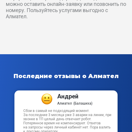
можно оставить онлайн-заявку или позвонить по
ул Мещера
номеру. Пользуйтесь услугами выгодно с
Алмател.
ул Мира
ул Молодежная
ул Некрасова
ул Никольская
Последние отзывы о Алмател
ул Новая
ул Новгородская
Андрей
Алмател
(Балашиха)
ул Объединения
Сбои в самый не подходящий момент.
За последние 3 месяца уже 3 аварии на линии, при
звонке в ТП целый день отвечает робот.
Потерянное время не компенсируют. Ответов
ул Октябрьская
на запросы через личный кабинет нет. Пора валить
к другому оператору.