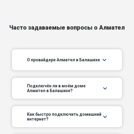
Первомайский проезд
Полевой проезд
Часто задаваемые вопросы о Алмател
Северный проезд
Щелковское шоссе
О провайдере Алмател в Балашихе
пл Александра Невского
пл Славы
Подключëн ли в моём доме
пр-д 40 лет Октября
Алмател в Балашихе?
пр-кт Ленина
Как быстро подключить домашний
интернет?
проезд Трудовых Резервов