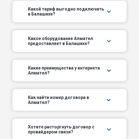
ст Горенки
Какой тариф выгодно подключить
в Балашихе?
ул 40 лет Победы
ул Безменково
Какое оборудование Алмател
предоставляет в Балашихе?
ул Белякова
ул Богородская
Какие преимущества у интернета
Алмател?
ул Быковского
ул Вишневая
Как найти номер договора в
Алмател?
ул Владимирская
ул Восточная
Хотите расторгнуть договор с
провайдером связи?
ул Демин луг