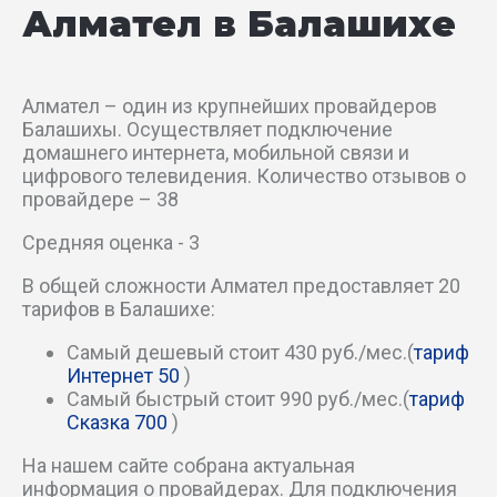
Алмател в Балашихе
ул Карбышева
ул Карла Маркса
Алмател – один из крупнейших провайдеров
Балашихы. Осуществляет подключение
ул Комсомольская
домашнего интернета, мобильной связи и
цифрового телевидения. Количество отзывов о
провайдере – 38
ул Крупешина
Средняя оценка - 3
ул Крупской
В общей сложности Алмател предоставляет 20
тарифов в Балашихе:
ул Кудаковского
Самый дешевый стоит 430 руб./мес.(
тариф
ул Лукино
Интернет 50
)
Самый быстрый стоит 990 руб./мес.(
тариф
ул Майкла Лунна
Сказка 700
)
На нашем сайте собрана актуальная
ул Малашка
информация о провайдерах. Для подключения