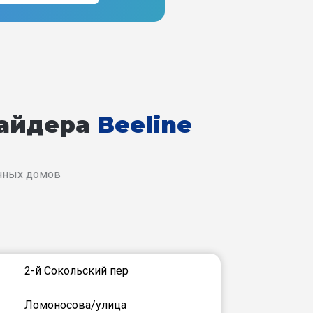
вайдера
Beeline
енных домов
2-й Сокольский пер
Ломоносова/улица