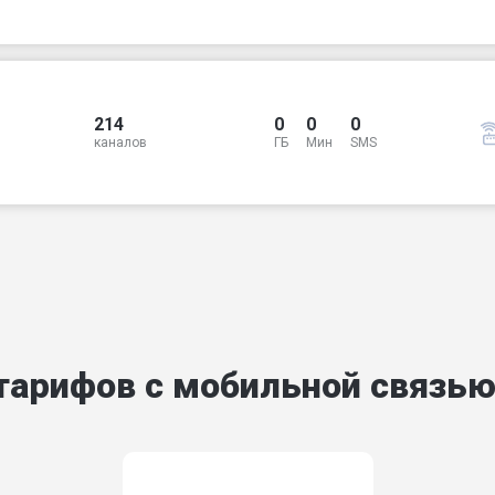
214
0
0
0
каналов
ГБ
Мин
SMS
тарифов с мобильной связь