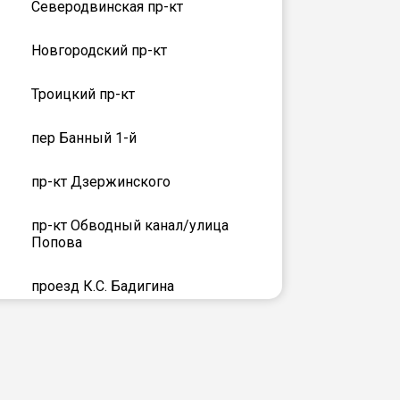
Северодвинская пр-кт
Новгородский пр-кт
Троицкий пр-кт
пер Банный 1-й
пр-кт Дзержинского
пр-кт Обводный канал/улица
Попова
проезд К.С. Бадигина
ии
ул 40-летия Великой Победы