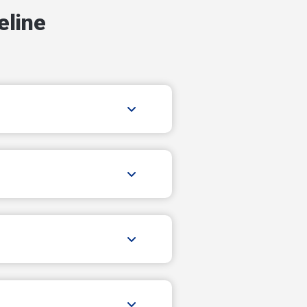
ул Адмиралтейская
line
ул Анощенкова А.И.
ул Баумана/Кучина А.С.
ул Буденного С.М.
ул Водоемная
ул Воскресенская