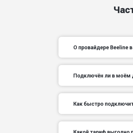
ул 5-го авиаполка ГВФ
Час
ул Александра Грина
ул Байкальская
ул Беломорская
О провайдере Beeline 
ул Валявкина
Подключëн ли в моём д
ул Вологодская
Как быстро подключит
Какой тариф выгодно 