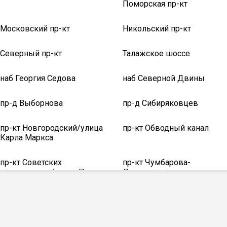
Поморская пр-кт
Московский пр-кт
Никольский пр-кт
Северный пр-кт
Талажское шоссе
наб Георгия Седова
наб Северной Двины
пр-д Выборнова
пр-д Сибиряковцев
пр-кт Новгородский/улица
пр-кт Обводный канал
Карла Маркса
пр-кт Советских
пр-кт Чумбарова-
космонавтов/улица Попова
Лучинского
ул 23-й Гвардейской
ул 263-й Сивашской дивиз
дивизии