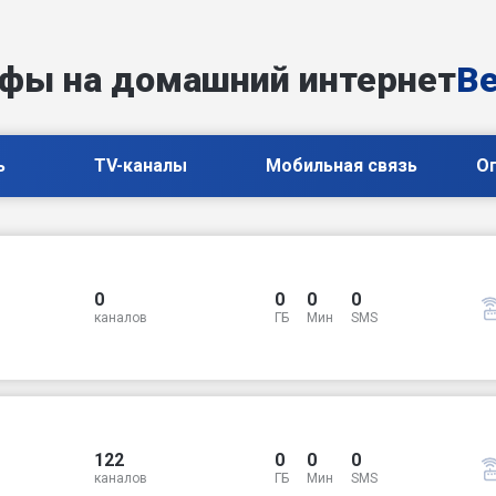
фы на домашний интернет
Be
ь
TV-каналы
Мобильная связь
О
0
0
0
0
каналов
ГБ
Мин
SMS
122
0
0
0
каналов
ГБ
Мин
SMS