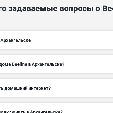
ул Адмирала Кузнецова
ул Адмирала Макарова
то задаваемые вопросы о Bee
ул Александра Петрова
ул Аллейная
ул Бассейная
ул Баумана
ул Беломорской флотилии
ул Братская
в Архангельске
ул Вельможного
ул Вельская
оме Beeline в Архангельске?
ул Володарского
ул Воронина В.И.
ь домашний интернет?
подключить в Архангельске?