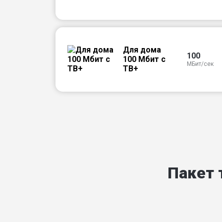
Для дома
100
100 Мбит с
МБит/сек
ТВ+
Пакет 