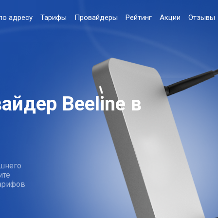
по адресу
Тарифы
Провайдеры
Рейтинг
Акции
Отзывы
айдер Beeline в
шнего
ите
тарифов