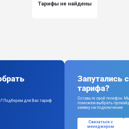
Тарифы не найдены
обрать
Запутались 
тарифа?
Оставьте свой телефон. М
а? Подберем для Вас тариф
поможем выбрать провайд
заявку на подключение
Связаться с
менеджером