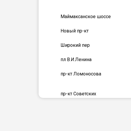
Маймаксанское шоссе
Новый пр-кт
Широкий пер
пл В.И.Ленина
пр-кт Ломоносова
пр-кт Советских
космонавтов
проезд Приорова Н.Н.