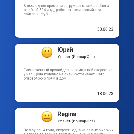
В последнее время не загружает многие сайты с
ошибкой 504 и тд,, работает только узкий круг
пер Ползунова
сайтов и ютуб.
пер Розы Люксембург
30.06.23
Юрий
Уфанет
(Йошкар-Ола)
Единственный провайдер с нормальной скоростью
у нас. Цена конечно не очень устраивает. Зато
оптоволокно прям в дом
18.06.23
Regina
Уфанет
(Йошкар-Ола)
Пользуюсь 4 года, скорость одна из самых высоких