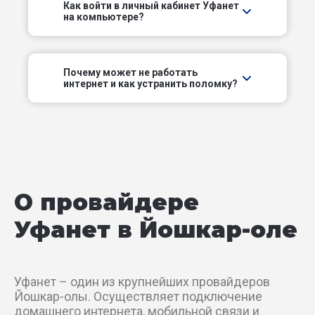
Как войти в личный кабинет Уфанет
на компьютере?
Элеваторный пер
Элеваторный проезд
Почему может не работать
интернет и как устранить поломку?
б-р 70-летия Победы в Великой
Отечественной войне
б-р Данилова
б-р Победы
О провайдере
б-р Ураева
Уфанет в Йошкар-оле
б-р Чавайна
Уфанет – один из крупнейших провайдеров
наб Амстердам
Йошкар-олы. Осуществляет подключение
домашнего интернета, мобильной связи и