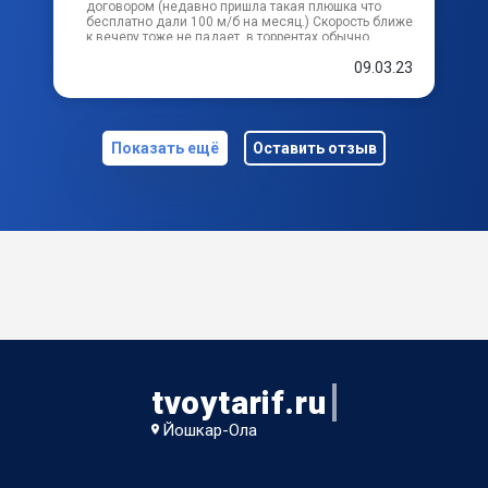
договором (недавно пришла такая плюшка что
бесплатно дали 100 м/б на месяц.) Скорость ближе
к вечеру тоже не падает, в торрентах обычно
всегда доходит до 10, в браузерах тоже самое.
09.03.23
Цена тоже довольная хорошая, дома три
телевизора и ТВ с телевиденьем выходит
примерно в 360 рублей месяц.
Показать ещё
Оставить отзыв
tvoytarif.ru
Йошкар-Ола