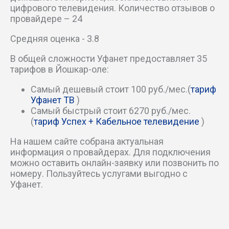
наб Брюгге
цифрового телевидения. Количество отзывов о
провайдере – 24
пер 8 Марта
Средняя оценка - 3.8
пер Авиации
В общей сложности Уфанет предоставляет 35
тарифов в Йошкар-оле:
пер Гастелло
Самый дешевый стоит 100 руб./мес.(
тариф
Уфанет ТВ
)
пер Грибоедова
Самый быстрый стоит 6270 руб./мес.
(
тариф Успех + Кабельное телевидение
)
пер Жуковского
На нашем сайте собрана актуальная
информация о провайдерах. Для подключения
пер Карла Либкнехта
можно оставить онлайн-заявку или позвонить по
номеру. Пользуйтесь услугами выгодно с
пер Коммунальный 1-й
Уфанет.
пер Коммунальный 2-й