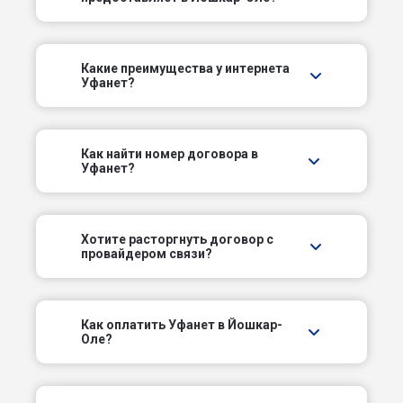
Пролетарский пер
Профсоюзный проезд
Какие преимущества у интернета
Уфанет?
Северный пер
Сернурский тракт
Как найти номер договора в
Уфанет?
Советский пер
Сосновый пер
Хотите расторгнуть договор с
провайдером связи?
Трудовой пер
Фестивальный пер
Как оплатить Уфанет в Йошкар-
Оле?
Царьградский пр-кт
Школьный пер