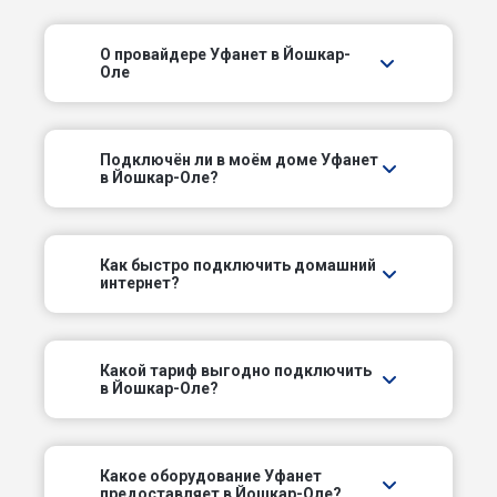
Ленинский пр-кт
О провайдере Уфанет в Йошкар-
Молодежный пер
Оле
Московский пер
Подключëн ли в моём доме Уфанет
Нагорный проезд
в Йошкар-Оле?
Новый пер
Как быстро подключить домашний
интернет?
Оршанское шоссе
Первомайский пер
Какой тариф выгодно подключить
в Йошкар-Оле?
Пионерский пер
Прибрежный пр-д
Какое оборудование Уфанет
предоставляет в Йошкар-Оле?