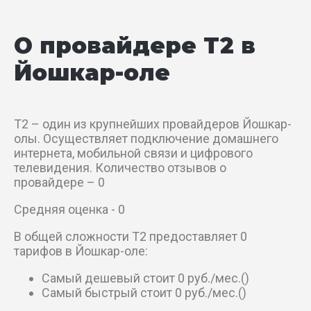
б-р Победы
О провайдере T2 в
б-р Ураева
Йошкар-оле
б-р Чавайна
T2 – один из крупнейших провайдеров Йошкар-
наб Амстердам
олы. Осуществляет подключение домашнего
интернета, мобильной связи и цифрового
наб Брюгге
телевидения. Количество отзывов о
провайдере – 0
пер 8 Марта
Средняя оценка - 0
пер Авиации
В общей сложности T2 предоставляет 0
тарифов в Йошкар-оле:
пер Гастелло
Самый дешевый стоит 0 руб./мес.()
Самый быстрый стоит 0 руб./мес.()
пер Грибоедова