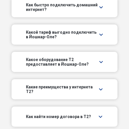
Как быстро подключить домашний
интернет?
Оршанское шоссе
Первомайский пер
Какой тариф выгодно подключить
в Йошкар-Оле?
Пионерский пер
Прибрежный пр-д
Какое оборудование T2
предоставляет в Йошкар-Оле?
Пролетарский пер
Профсоюзный проезд
Какие преимущества у интернета
T2?
Северный пер
Сернурский тракт
Как найти номер договора в T2?
Советский пер