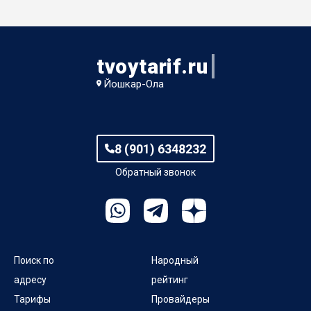
пер Лёни Голикова
пер Машиностроителей
tvoytarif.ru
Йошкар-Ола
пер Некрасова
пер Песчаный 1-й
8 (901) 6348232
пер Песчаный 2-й
Обратный звонок
пер Ползунова
пер Розы Люксембург
Поиск по
Народный
адресу
рейтинг
Тарифы
Провайдеры