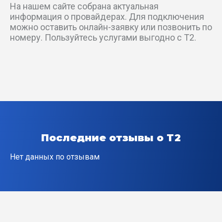
На нашем сайте собрана актуальная
информация о провайдерах. Для подключения
пер Жуковского
можно оставить онлайн-заявку или позвонить по
номеру. Пользуйтесь услугами выгодно с T2.
пер Карла Либкнехта
пер Коммунальный 1-й
пер Коммунальный 2-й
пер Кулибина
Последние отзывы о T2
пер Ладыгина
Нет данных по отзывам
пер Луговой 1-й
пер Луговой 2-й
пер Льва Толстого