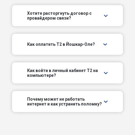
Сосновый пер
Хотите расторгнуть договор с
провайдером связи?
Трудовой пер
Фестивальный пер
Как оплатить T2 в Йошкар-Оле?
Царьградский пр-кт
Школьный пер
Как войти в личный кабинет T2 на
компьютере?
Элеваторный пер
Элеваторный проезд
Почему может не работать
интернет и как устранить поломку?
б-р 70-летия Победы в Великой
Отечественной войне
б-р Данилова