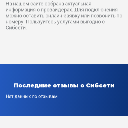
На нашем сайте собрана актуальная
Короткий пер
информация о провайдерах. Для подключения
можно оставить онлайн-заявку или позвонить по
Костромское шоссе
номеру. Пользуйтесь услугами выгодно с
Сибсети.
Которосльная наб
Которосльной пер
Красная пл
Красноперевальский пер
Последние отзывы о Сибсети
Крупской пер
Нет данных по отзывам
Кучерской пер
Ленинградский пр-кт