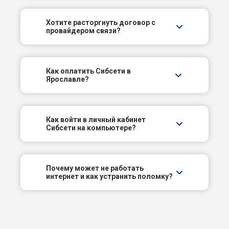
4-й Ямской проезд
Хотите расторгнуть договор с
провайдером связи?
5-й Луговой пер
5-й Парковый пр-д
Как оплатить Сибсети в
Ярославле?
5-й Тормозной пер
5-й Хуторской пер
Как войти в личный кабинет
Сибсети на компьютере?
6-й Парковый пр-д
6-й Тормозной пер
Почему может не работать
интернет и как устранить поломку?
Архангельский проезд
Волгостроевская наб