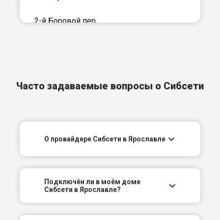
2-й Боровой пер
2-й Брагинский проезд
2-й Вокзальный пер
Часто задаваемые вопросы о Сибсети
2-й Норский пер
2-й Парковый проезд
О провайдере Сибсети в Ярославле
2-й Софьи Ковалевской пер
2-й Суздальский пер
Подключëн ли в моём доме
2-й Тверицкий пер
Сибсети в Ярославле?
2-й Тормозной пер