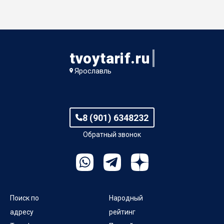
Лесной пер
Мельничное шоссе
Московский пр-кт
tvoytarif.ru
Ярославль
Мукомольный пер
Мурманский проезд
8 (901) 6348232
Мышкинский проезд
Обратный звонок
Набережный пер
Поиск по
Народный
адресу
рейтинг