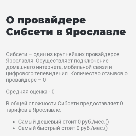
Волжская наб
О провайдере
Гагаринский пер
Сибсети в Ярославле
Глиняный пер
Горный пер
Сибсети – один из крупнейших провайдеров
Ярославля. Осуществляет подключение
Депутатский пер
домашнего интернета, мобильной связи и
цифрового телевидения. Количество отзывов о
провайдере – 0
Дядьковский проезд
Средняя оценка - 0
Ильинский пер
В общей сложности Сибсети предоставляет 0
тарифов в Ярославле:
Индустриальный пер
Самый дешевый стоит 0 руб./мес.()
Коммунаров пер
Самый быстрый стоит 0 руб./мес.()