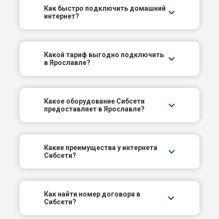
Как быстро подключить домашний
интернет?
3-й Боровой пер
3-й Норский пер
Какой тариф выгодно подключить
в Ярославле?
3-й Парковый проезд
3-й Суздальский пер
Какое оборудование Сибсети
предоставляет в Ярославле?
3-й Ямской проезд
4-й Боровой пер
Какие преимущества у интернета
Сибсети?
4-й Норский пер
4-й Парковый пр-д
Как найти номер договора в
Сибсети?
4-й Тормозной пер