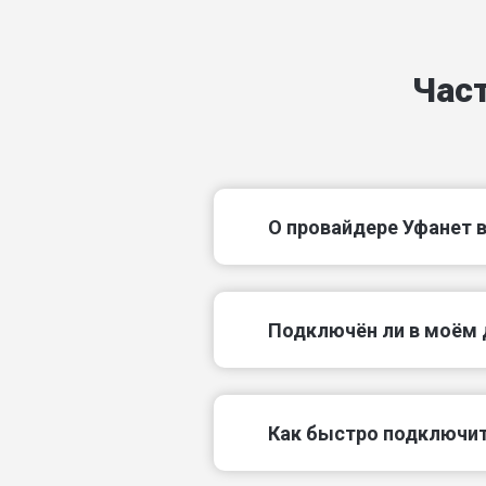
16-й Квартальный проезд
Час
17-й Квартальный проезд
18-й Квартальный проезд
19-я Садовая пл-ка
О провайдере Уфанет в
2-й Кожевенный пер
Подключëн ли в моём 
Как быстро подключит