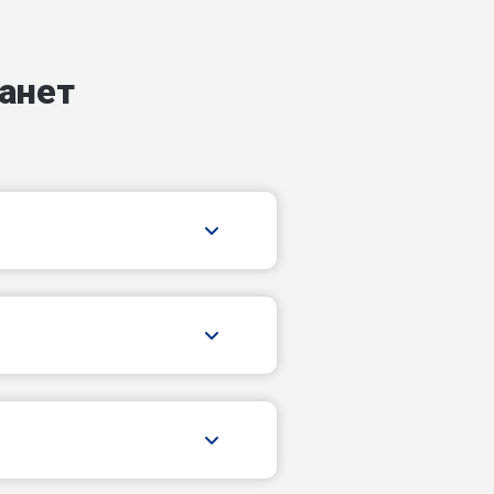
17-й Артиллерийский пер
анет
18-й Артиллерийский пер
19-й Квартальный проезд
2-й Квартальный проезд
2-й Малый проезд