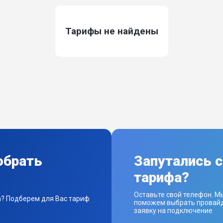
Тарифы не найдены
обрать
Запутались 
тарифа?
Оставьте свой телефон. М
а? Подберем для Вас тариф
поможем выбрать провайд
заявку на подключение