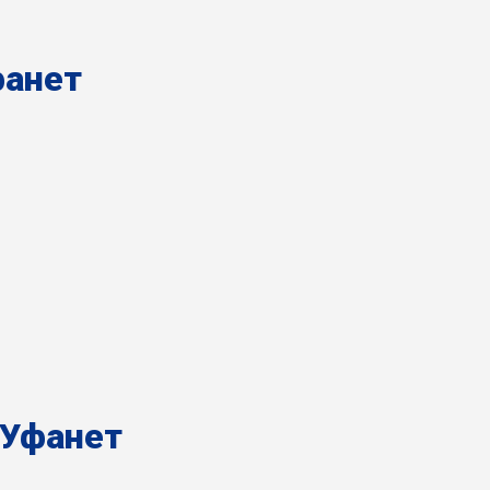
анет
Уфанет