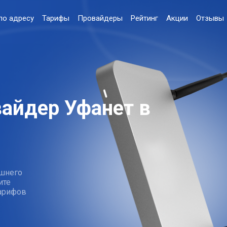
по адресу
Тарифы
Провайдеры
Рейтинг
Акции
Отзывы
айдер Уфанет в
шнего
ите
тарифов