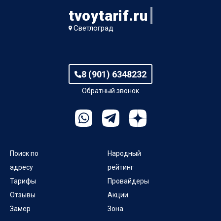
tvoytarif.ru
Украинский пер
Светлоград
Фабричный пр-д
пер 2-й Калинина
8 (901) 6348232
пер 3-й Калинина
Обратный звонок
пер Громова
пер Малыгина
Поиск по
Народный
пер Пушкина
адресу
рейтинг
Тарифы
Провайдеры
пл 50 лет Октября
Отзывы
Акции
Замер
Зона
пр-кт Им Генерала Воробьева