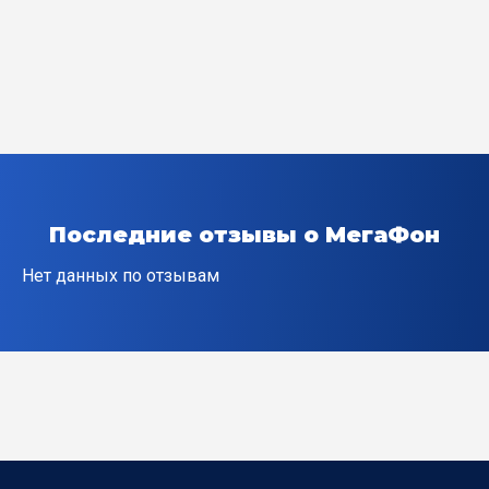
Кисличанский пер
Крутенький пер
Передовой пер
Пионерский пер
Последние отзывы о МегаФон
Плодосовхозный пр-д
Нет данных по отзывам
Приветливый тупик
Привольный тупик
Речной пер
Тутиновый пер