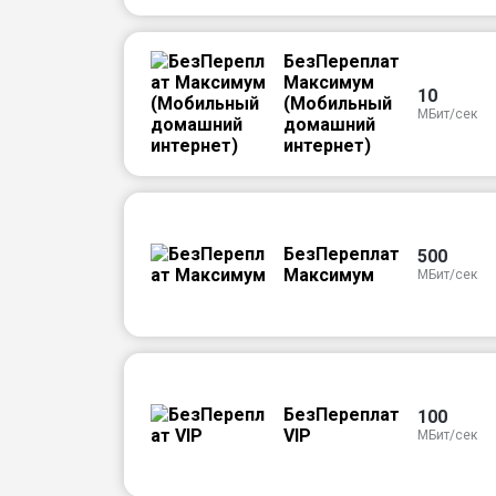
БезПереплат
Максимум
10
(Мобильный
МБит/сек
домашний
интернет)
БезПереплат
500
Максимум
МБит/сек
БезПереплат
100
VIP
МБит/сек