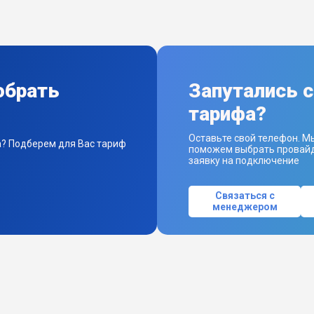
обрать
Запутались 
тарифа?
Оставьте свой телефон. М
а? Подберем для Вас тариф
поможем выбрать провайд
заявку на подключение
Связаться с
менеджером