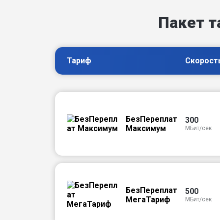
Пакет т
Тариф
Скорост
БезПереплат
300
Максимум
МБит/сек
БезПереплат
500
МегаТариф
МБит/сек