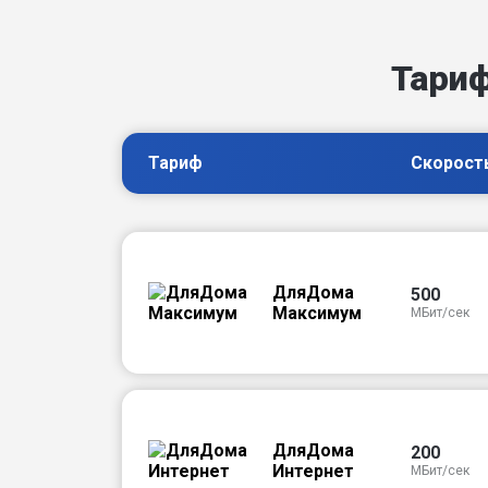
Тари
Тариф
Скорост
ДляДома
500
Максимум
МБит/сек
ДляДома
200
Интернет
МБит/сек