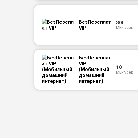
БезПереплат
300
VIP
МБит/сек
БезПереплат
VIP
10
(Мобильный
МБит/сек
домашний
интернет)