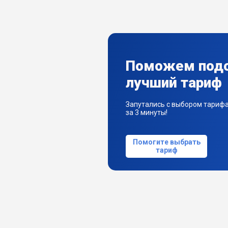
Поможем под
лучший тариф
Запутались с выбором тариф
за 3 минуты!
Помогите выбрать
тариф