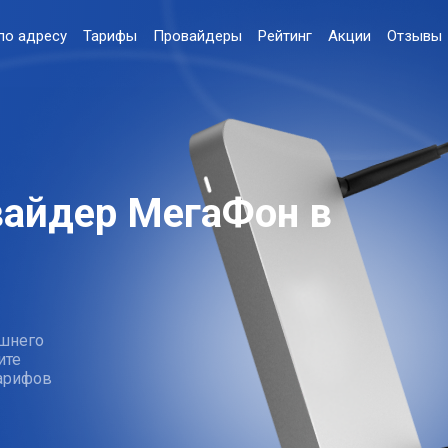
по адресу
Тарифы
Провайдеры
Рейтинг
Акции
Отзывы
вайдер МегаФон в
шнего
ите
тарифов