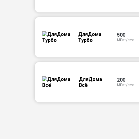
ДляДома
500
Турбо
МБит/сек
ДляДома
200
Всё
МБит/сек