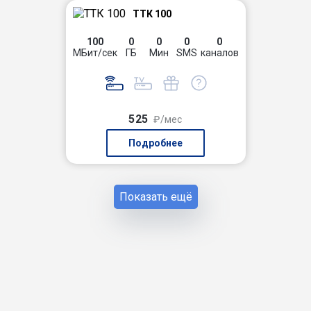
ТТК 100
100
0
0
0
0
МБит/сек
ГБ
Мин
SMS
каналов
525
₽/мес
Подробнее
Показать ещё