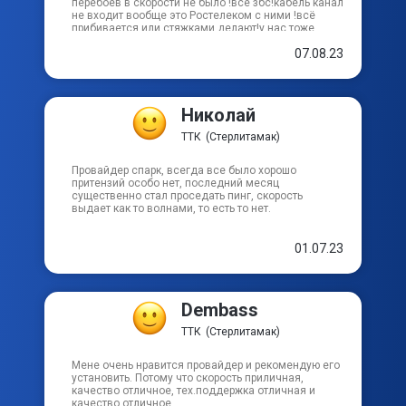
перебоев в скорости не было !всё збс!кабель канал
не входит вообще это Ростелеком с ними !всё
прибивается или стяжками делают!у нас тоже
сначала сделали ,потом всё исправили и 2 месяца
07.08.23
без всяких проблем сидим!в ттк круглосуточная тех
поддержка вы можете позвонить и в ближайшее
время вам всё исправят!!!
Николай
ТТК
(Стерлитамак)
Провайдер спарк, всегда все было хорошо
притензий особо нет, последний месяц
существенно стал проседать пинг, скорость
выдает как то волнами, то есть то нет.
01.07.23
Dembass
ТТК
(Стерлитамак)
Мене очень нравится провайдер и рекомендую его
установить. Потому что скорость приличная,
качество отличное, тех.поддержка отличная и
качество отличное