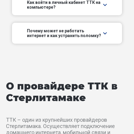
Как войти в личный кабинет ТТК на
компьютере?
Народный пер
Нефтяной пер
Почему может не работать
интернет и как устранить поломку?
Новоселов пер
Новый пер
Овражный пер
О провайдере ТТК в
Оренбургский тракт
Стерлитамаке
Раевский тракт
Рассветный пер
ТТК – один из крупнейших провайдеров
Стерлитамака. Осуществляет подключение
Российский пер
домашнего интернета, мобильной связи и