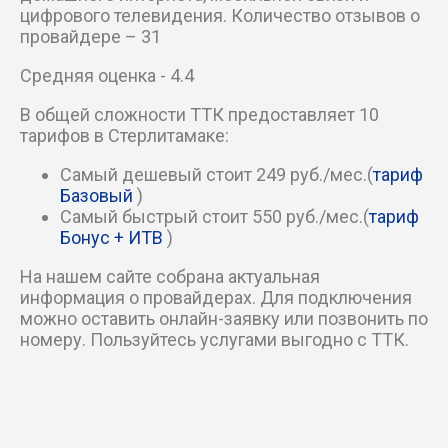
цифрового телевидения. Количество отзывов о
провайдере – 31
Северный пер
Средняя оценка - 4.4
Стерлибашевский тракт
В общей сложности ТТК предоставляет 10
тарифов в Стерлитамаке:
Стерлинский пер
Самый дешевый стоит 249 руб./мес.(
тариф
Трубный пер
Базовый
)
Самый быстрый стоит 550 руб./мес.(
тариф
Украинский пер
Бонус + ИТВ
)
На нашем сайте собрана актуальная
Уральский пер
информация о провайдерах. Для подключения
можно оставить онлайн-заявку или позвонить по
Уфимский тракт
номеру. Пользуйтесь услугами выгодно с ТТК.
Хвойный пер
Цветочный пер