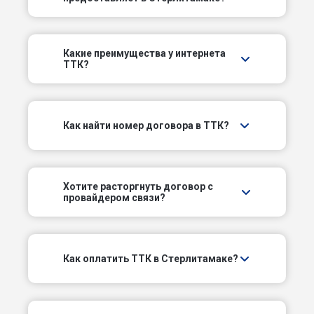
3-й Элеваторный пер
4-й Элеваторный пер
Какие преимущества у интернета
ТТК?
5-й Элеваторный пер
Белорецкий тракт
Как найти номер договора в ТТК?
Береговой пер
Березовый пер
Хотите расторгнуть договор с
провайдером связи?
Былинный пер
Дунайский пер
Как оплатить ТТК в Стерлитамаке?
Комсомольский проезд
Лесозаводской проезд