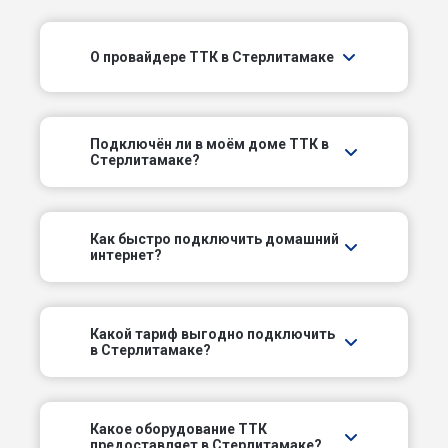
2-й Лесной пер
О провайдере ТТК в Стерлитамаке
2-й Пищевой пер
2-й Раевский пер
Подключëн ли в моём доме ТТК в
2-й Речной пер
Стерлитамаке?
2-й Ровенский пер
Как быстро подключить домашний
интернет?
2-й Севастопольский пер
2-й Чкаловский пер
Какой тариф выгодно подключить
в Стерлитамаке?
2-й Элеваторный пер
3-й Каховский пер
Какое оборудование ТТК
предоставляет в Стерлитамаке?