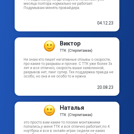
месяца полтора нормально не работает.
пер Герцена
Подумываю менять провайдера.
пер Жукова
04.12.23
Виктор
ТТК
(Стерлитамак)
Не знаю кто пишет негативные отзывы о скорости,
про какие то разрывы и прочее. С ТТК уже более 3х
лет и все отлично, скорость выше заявленной,
разрывов нет, пинг супер. Тех.поддержка правда не
особо, но она и не особо то и нужна.
20.08.23
Наталья
ТТК
(Стерлитамак)
это просто вам какие то плохие монтажники
попались,у меня ТТК и всё отлично работает,по 4
ноутбука и все в онлайн играх сидели не каких