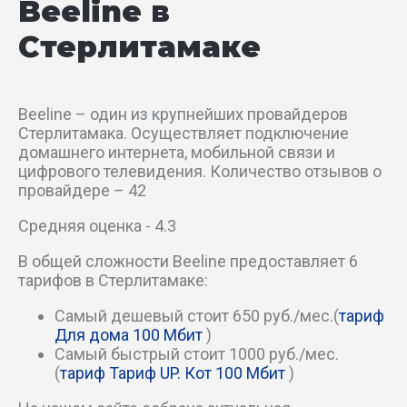
Beeline в
Раевский тракт
Стерлитамаке
Рассветный пер
Beeline – один из крупнейших провайдеров
Российский пер
Стерлитамака. Осуществляет подключение
домашнего интернета, мобильной связи и
Северный пер
цифрового телевидения. Количество отзывов о
провайдере – 42
Стерлибашевский тракт
Средняя оценка - 4.3
Стерлинский пер
В общей сложности Beeline предоставляет 6
тарифов в Стерлитамаке:
Трубный пер
Самый дешевый стоит 650 руб./мес.(
тариф
Для дома 100 Мбит
)
Украинский пер
Самый быстрый стоит 1000 руб./мес.
(
тариф Тариф UP. Кот 100 Мбит
)
Уральский пер