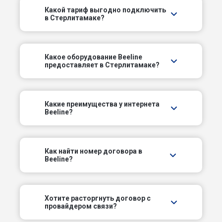
Какой тариф выгодно подключить
в Стерлитамаке?
2-й Элеваторный пер
3-й Каховский пер
Какое оборудование Beeline
предоставляет в Стерлитамаке?
3-й Элеваторный пер
4-й Элеваторный пер
Какие преимущества у интернета
Beeline?
5-й Элеваторный пер
Белорецкий тракт
Как найти номер договора в
Beeline?
Береговой пер
Березовый пер
Хотите расторгнуть договор с
провайдером связи?
Былинный пер