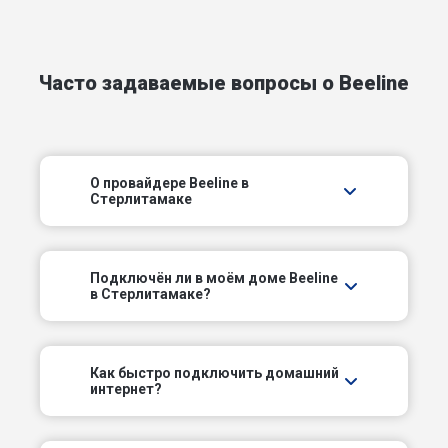
2-й Белоусовский пер
Часто задаваемые вопросы о Beeline
2-й Каховский пер
2-й Лесной пер
О провайдере Beeline в
2-й Пищевой пер
Стерлитамаке
2-й Раевский пер
Подключëн ли в моём доме Beeline
2-й Речной пер
в Стерлитамаке?
2-й Ровенский пер
Как быстро подключить домашний
интернет?
2-й Севастопольский пер
2-й Чкаловский пер