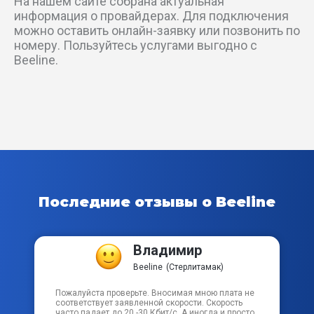
На нашем сайте собрана актуальная
Уфимский тракт
информация о провайдерах. Для подключения
можно оставить онлайн-заявку или позвонить по
номеру. Пользуйтесь услугами выгодно с
Хвойный пер
Beeline.
Цветочный пер
Юбилейный пер
Ясный пер
пер Абдрашитова
Последние отзывы о Beeline
пер Авдошкина
Владимир
пер Баумана
Beeline
(Стерлитамак)
пер В.Ф.Кузьмина 1-й
Пожалуйста проверьте. Вносимая мною плата не
соответствует заявленной скорости. Скорость
часто падает до 20 -30 Кбит/с. А иногда и просто