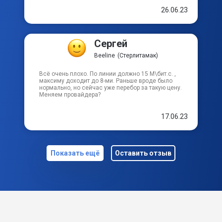
Так что за услуги благодарен. Фирме процветания,
а тех. поддержке адекватных абонентов ;-)
26.06.23
Сергей
Beeline
(Стерлитамак)
Всё очень плохо. По линии должно 15 М\бит.с. ,
максиму доходит до 8-ми. Раньше вроде было
нормально, но сейчас уже перебор за такую цену.
Меняем провайдера?
17.06.23
Показать ещё
Оставить отзыв