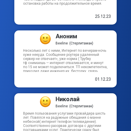
пер В.Ф.Кузьмина 2-й
остановка работы на продолжительное время.
25.12.23
пер В.Ф.Кузьмина 3-й
пер Водолаженко
Аноним
Beeline
(Стерлитамак)
пер Герцена
Несколько лет с ними, Интернет по вечерам-ночь
хуже некуда. Сообщение роутера удаленный
сервер не отвечает», уже норма ( Трубку
пер Жукова
тф снимаешь — интернет отваливается, и минут
по 15 не может подключиться. ТП некомпетентна,
приходил даже инженер их, бестолку, связь
отвратительная.
01.12.23
Николай
Beeline
(Стерлитамак)
Время пользования услугами провайдера шесть
лет. Повёлся на радужные обещания о манне
небесной( интернет телефон телевидение).
Соответственно разорвав договора с другими
поставщиками услуг. Практически сразу был