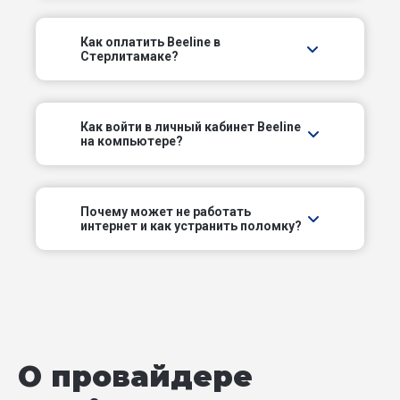
Дунайский пер
Как оплатить Beeline в
Стерлитамаке?
Комсомольский проезд
Лесозаводской проезд
Как войти в личный кабинет Beeline
на компьютере?
Народный пер
Нефтяной пер
Почему может не работать
интернет и как устранить поломку?
Новоселов пер
Новый пер
Овражный пер
О провайдере
Оренбургский тракт