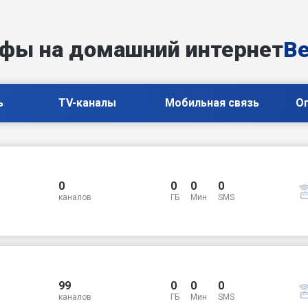
фы на домашний интернет
Be
ь
TV-каналы
Мобильная связь
О
0
0
0
0
каналов
ГБ
Мин
SMS
99
0
0
0
каналов
ГБ
Мин
SMS