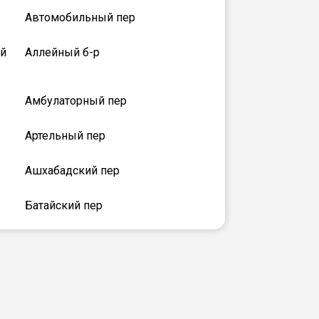
Автомобильный пер
й
Аллейный б-р
Амбулаторный пер
Артельный пер
Ашхабадский пер
Батайский пер
Бойкий пер
Верхоянский пер
Власовский пер