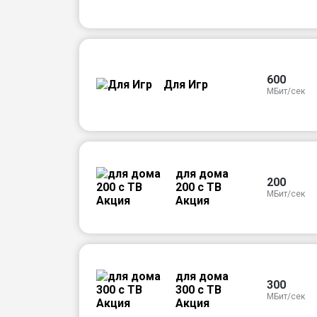
600
Для Игр
МБит/сек
для дома
200
200 с ТВ
МБит/сек
Акция
для дома
300
300 с ТВ
МБит/сек
Акция