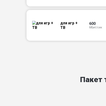
для игр +
600
ТВ
МБит/сек
Пакет 