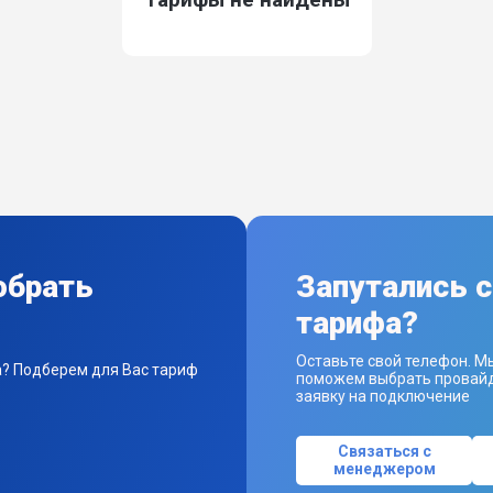
обрать
Запутались 
тарифа?
Оставьте свой телефон. М
а? Подберем для Вас тариф
поможем выбрать провайд
заявку на подключение
Связаться с
менеджером