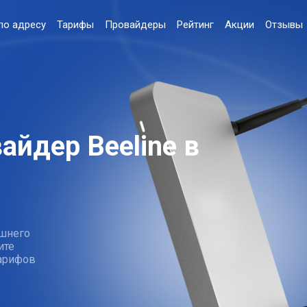
по адресу
Тарифы
Провайдеры
Рейтинг
Акции
Отзывы
айдер Beeline в
шнего
ите
тарифов