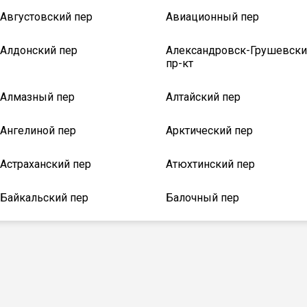
Августовский пер
Авиационный пер
Алдонский пер
Александровск-Грушевски
пр-кт
Алмазный пер
Алтайский пер
Ангелиной пер
Арктический пер
Астраханский пер
Атюхтинский пер
Байкальский пер
Балочный пер
Безымянный пер
Белорусский пер
Бугроватый пер
Верхний пер
Вишневый пер
Владимировский пер