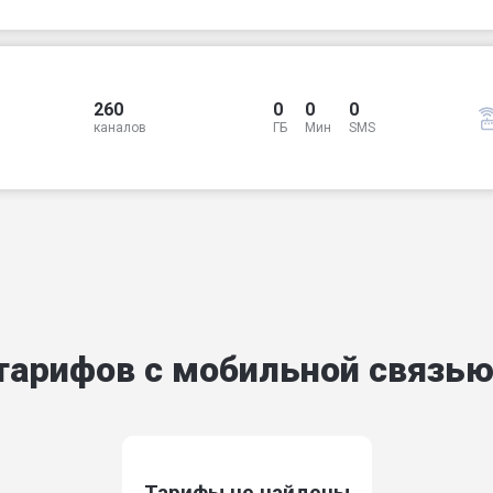
260
0
0
0
каналов
ГБ
Мин
SMS
тарифов с мобильной связь
Тарифы не найдены