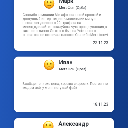
Марк
МегаФон
(Орёл)
Кутузовский пер
Спасибо компании Мегафон за такой простой и
доступный интернтет,есть маленькии минус
нехватает дневного 20г трафика на
месяц,сделайте пожалуйста чуть проще условия,а
Лебединый пер
так все отлично.До этого был на Yote такого
оператора не встречал плохого.Спасибо Мегафону)
Ленинградский пер
23.11.23
Летний пер
Иван
МегаФон
(Орёл)
Линейный тупик
Лиственный пер
Вообще неплохо цена, хорошо скорость. Постоянно
модем-usb, у меня нету вай фай)
Лужковский пер
18.11.23
Александр