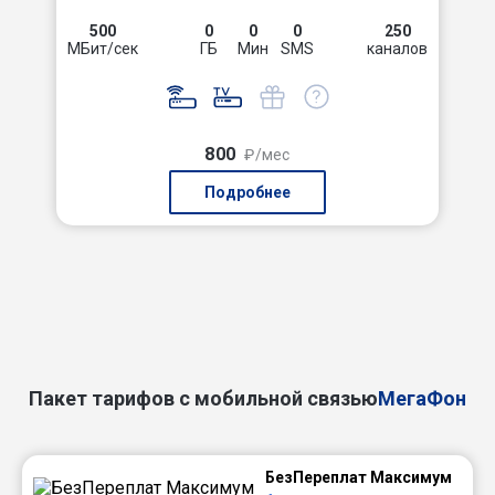
500
0
0
0
250
МБит/сек
ГБ
Мин
SMS
каналов
800
₽/мес
Подробнее
Пакет тарифов с мобильной связью
МегаФон
БезПереплат Максимум