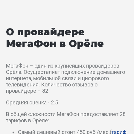
Индустриальный пер
Кавказский пер
О провайдере
Канатный пер
МегаФон в Орёле
Карачевский пер
Карачевское шоссе
МегаФон – один из крупнейших провайдеров
Орёла. Осуществляет подключение домашнего
Каштановый пер
интернета, мобильной связи и цифрового
телевидения. Количество отзывов о
провайдере – 82
Кинопрокатный пер
Средняя оценка - 2.5
Кировский пер
В общей сложности МегаФон предоставляет 28
тарифов в Орёле:
Кирпичный проезд
Самый дешевый стоит 450 руб./мес.(
тариф