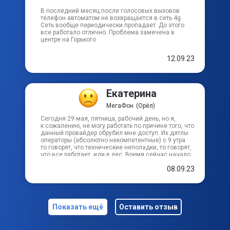
В последний месяц после голосовых вызовов
телефон автоматом не возвращается в сеть 4g.
Сеть вообще периодически пропадает. До этого
все работало отлично. Проблема замечена в
центре на Горького
12.09.23
Екатерина
МегаФон
(Орёл)
Сегодня 29 мая, пятница, рабочий день, но я,
к сожалению, не могу работать по причине того, что
данный провайдер обрубил мне доступ. Их дятлы
операторы (абсолютно некомпетентные) с 9 утра
то говорят, что технические неполадки, то говорят,
что все работает, иди в лес. Время сейчас начало
4, близится окончание рабочего дня, а интернет
08.09.23
до сих пор не работает. Одна из операторов мне
сказала счёт пополнить, что причина якобы в этом,
я с дуру пополнила этим козлам счёт, но интернет
не заработал. Я уже поняла что бесполезно
звонить, бесполезно что-либо делать, они ничем
помочь не могут. Что хочу сказать. 1) я обязательно
Показать ещё
Оставить отзыв
подам на этих Козлов в суд, я не оставлю это
просто так 2) тот, кто сейчас думает подключать
через них интернет, я советую этого не делать, т. к.