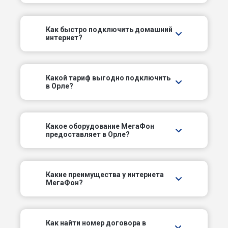
Волжский пер
Как быстро подключить домашний
интернет?
Воскресенский пер
Гаражный пер
Какой тариф выгодно подключить
в Орле?
Глинистый пер
Гористый пер
Какое оборудование МегаФон
предоставляет в Орле?
Городковый пер
Городской пер
Какие преимущества у интернета
МегаФон?
Грибной пер
Дальний пер
Как найти номер договора в