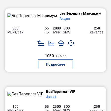
БезПереплат Максимум
Акция
500
55
2000
300
250
МБит/сек
ГБ
Мин
SMS
каналов
1050
₽/мес
Подробнее
БезПереплат VIP
Акция
100
55
2500
300
250
МБит/сек
ГБ
Мин
SMS
каналов