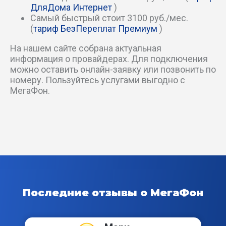
Ключевой пер
ДляДома Интернет
)
Самый быстрый стоит 3100 руб./мес.
Ковыльный пер
(
тариф БезПереплат Премиум
)
На нашем сайте собрана актуальная
Коленчатый проезд
информация о провайдерах. Для подключения
можно оставить онлайн-заявку или позвонить по
Комсомольский пер
номеру. Пользуйтесь услугами выгодно с
МегаФон.
Краснозоренский пер
Крутой пер
Крымский пер
Кузнечный пер
Последние отзывы о МегаФон
Культурный пер
Курганный проезд