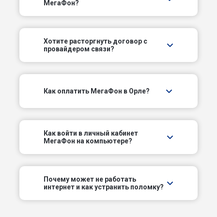
МегаФон?
Детский пер
Донской пер
Хотите расторгнуть договор с
провайдером связи?
Еловый пер
Железнодорожный пер
Как оплатить МегаФон в Орле?
Житный пер
Загородный пер
Как войти в личный кабинет
МегаФон на компьютере?
Заливной пер
Западный пер
Почему может не работать
интернет и как устранить поломку?
Игрушечный пер