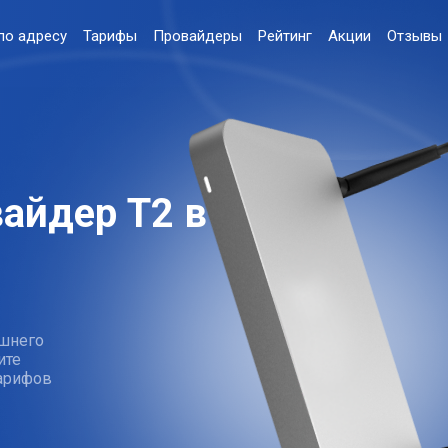
по адресу
Тарифы
Провайдеры
Рейтинг
Акции
Отзывы
айдер T2 в
шнего
ите
тарифов