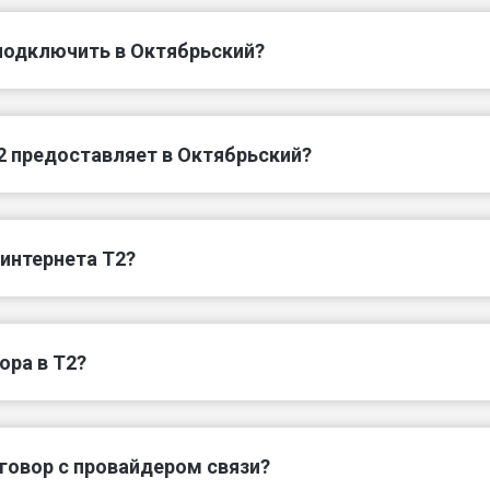
подключить в Октябрьский?
2 предоставляет в Октябрьский?
интернета T2?
ора в T2?
говор с провайдером связи?