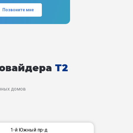
Позвоните мне
ровайдера
T2
енных домов
1-й Южный пр-д