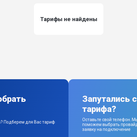
Тарифы не найдены
обрать
Запутались 
тарифа?
Оставьте свой телефон. М
а? Подберем для Вас тариф
поможем выбрать провайд
заявку на подключение