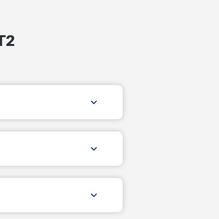
кольцо Назарова
T2
кольцо Цюрупы
пр-д 1-й Достоевского
пр-д 1-й С. Лазо
пр-д 2-й Достоевского