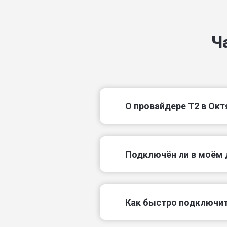
кольцо Достоевского
Ч
кольцо Орджоникидзе
кольцо Чкалова
пр-д 1-й Матросова
О провайдере T2 в Ок
пр-д 1-й Свободы
Подключëн ли в моём 
Как быстро подключит