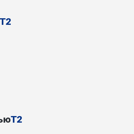
T2
зью
T2