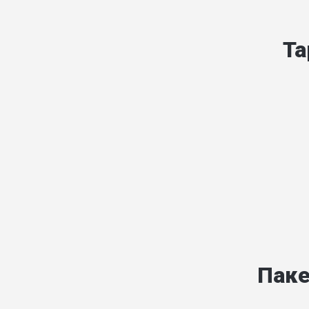
Та
Паке