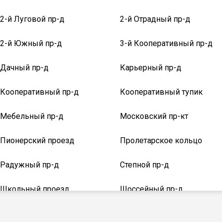
2-й Луговой пр-д
2-й Отрадный пр-д
2-й Южный пр-д
3-й Кооперативный пр-д
Дачный пр-д
Карьерный пр-д
Кооперативный пр-д
Кооперативный тупик
Мебельный пр-д
Московский пр-кт
Пионерский проезд
Пролетарское кольцо
Радужный пр-д
Степной пр-д
Школьный проезд
Шоссейный пр-д
кв-л Нарышево
кольцо Буровиков