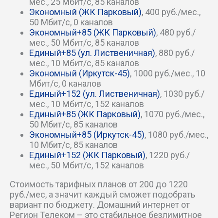
мес., 25 Мбит/c, 85 каналов
Экономный (ЖК Парковый)
, 400 руб./мес.,
Зерновой пер
50 Мбит/c, 0 каналов
Экономный+85 (ЖК Парковый)
, 480 руб./
мес., 50 Мбит/c, 85 каналов
Инициативный пер
Единый+85 (ул. Лиственичная)
, 880 руб./
мес., 10 Мбит/c, 85 каналов
Интернатный пер
Экономный (Иркутск-45)
, 1000 руб./мес., 10
Мбит/c, 0 каналов
Казанский пер
Единый+152 (ул. Лиственичная)
, 1030 руб./
мес., 10 Мбит/c, 152 каналов
Единый+85 (ЖК Парковый)
, 1070 руб./мес.,
Камышовый пер
50 Мбит/c, 85 каналов
Экономный+85 (Иркутск-45)
, 1080 руб./мес.,
Керамический пер
10 Мбит/c, 85 каналов
Единый+152 (ЖК Парковый)
, 1220 руб./
Кленовый пер
мес., 50 Мбит/c, 152 каналов
Стоимость тарифных планов от 200 до 1220
Книжный пер
руб./мес, а значит каждый сможет подобрать
вариант по бюджету. Домашний интернет от
Ковыльный пер
Регион Телеком – это стабильное безлимитное