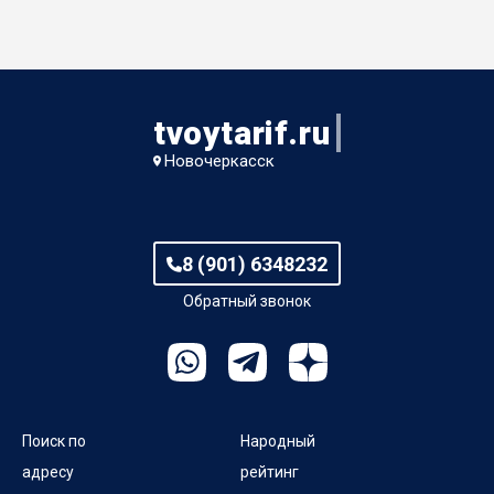
Мастеровой спуск
Механизаторов пер
tvoytarif.ru
Механический пер
Новочеркасск
Мирный пер
Нескучный пер
8 (901) 6348232
Обратный звонок
Новослободский тупик
Отрадный пер
Парковый пр-кт
Поиск по
Народный
Перовский пер
адресу
рейтинг