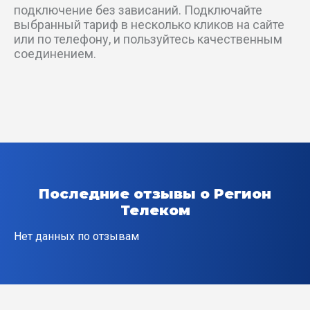
подключение без зависаний. Подключайте
выбранный тариф в несколько кликов на сайте
Комсомольский пер
или по телефону, и пользуйтесь качественным
соединением.
Красный спуск
Кривой пер
Криничный пер
Круглый пер
Последние отзывы о Регион
Крутой спуск
Телеком
Лазоревый пер
Нет данных по отзывам
Магнитный пер
Малый пер