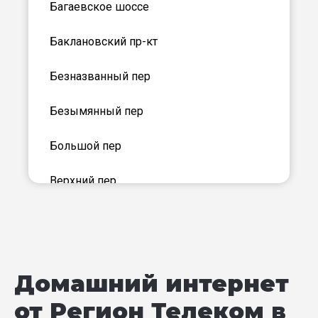
Багаевское шоссе
Баклановский пр-кт
Безназванный пер
Безымянный пер
Большой пер
Верхний пер
Веселый пер
Виноградный пер
Домашний интернет
Воспитательный пер
от Регион Телеком в