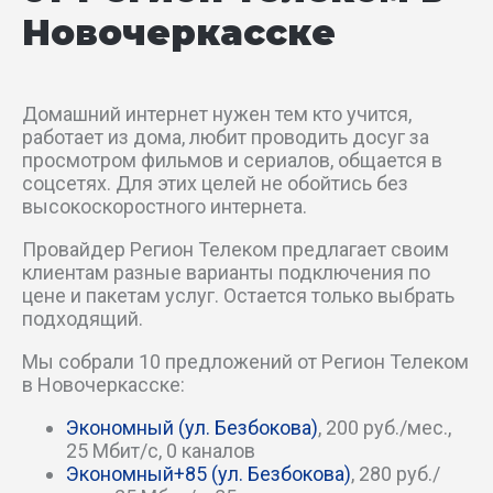
Врачебный пер
Новочеркасске
Г.Петровой пер
Глубокий пер
Домашний интернет нужен тем кто учится,
работает из дома, любит проводить досуг за
просмотром фильмов и сериалов, общается в
Гражданский пер
соцсетях. Для этих целей не обойтись без
высокоскоростного интернета.
Дачный пер
Провайдер Регион Телеком предлагает своим
клиентам разные варианты подключения по
Донской пер
цене и пакетам услуг. Остается только выбрать
подходящий.
Еланский пер
Мы собрали 10 предложений от Регион Телеком
Заводской пер
в Новочеркасске:
Экономный (ул. Безбокова)
, 200 руб./мес.,
Западный пер
25 Мбит/c, 0 каналов
Экономный+85 (ул. Безбокова)
, 280 руб./
Зеленый пер