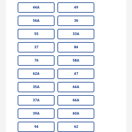
44А
49
56А
36
55
33А
37
84
76
58А
62А
47
35А
64А
37А
66А
39А
60А
94
62