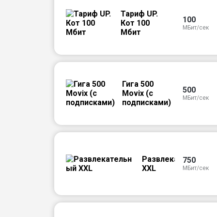
Тариф UP.
100
Кот 100
МБит/сек
Мбит
Гига 500
500
Movix (с
МБит/сек
подписками)
Развлекательный
750
XXL
МБит/сек