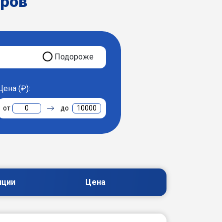
еров
Подороже
Цена (₽):
0
10000
пции
Цена