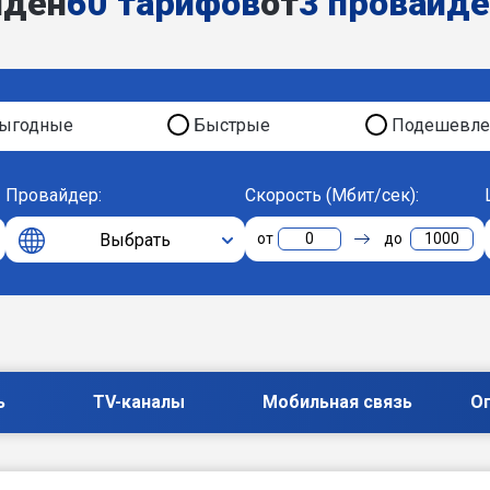
йден
60 тарифов
от
3 провайд
ыгодные
Быстрые
Подешевле
Провайдер:
Скорость (Мбит/сек):
Выбрать
0
1000
ь
TV-каналы
Мобильная связь
О