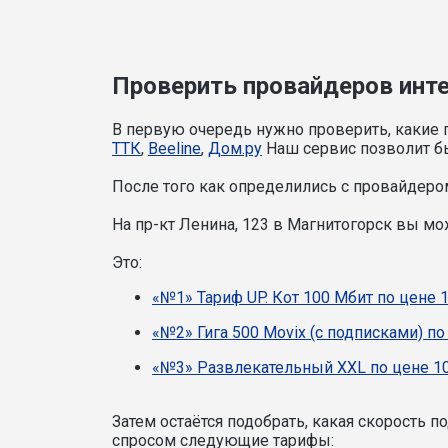
Проверить провайдеров интер
В первую очередь нужно проверить, какие 
ТТК
,
Beeline
,
Дом.ру
Наш сервис позволит бы
После того как определились с провайдером
На пр-кт Ленина, 123 в Магнитогорск вы м
Это:
«№1» Тариф UP. Кот 100 Мбит по цене 
«№2» Гига 500 Movix (с подписками) по
«№3» Развлекательный XXL по цене 10
Затем остаётся подобрать, какая скорость 
спросом следующие тарифы: