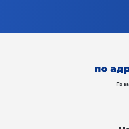
по адр
По в