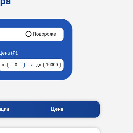
ера
Подороже
Цена (₽):
0
10000
пции
Цена