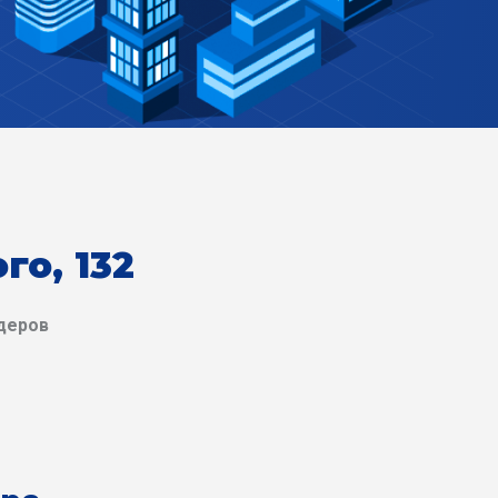
го, 132
деров