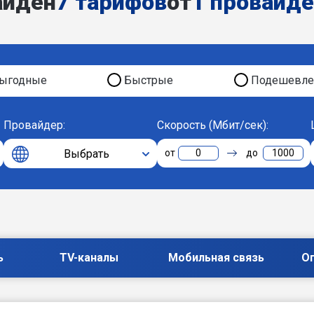
айден
7 тарифов
от
1 провайд
ыгодные
Быстрые
Подешевле
Провайдер:
Скорость (Мбит/сек):
Выбрать
0
1000
ь
TV-каналы
Мобильная связь
О