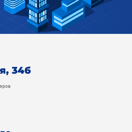
я, 34б
деров