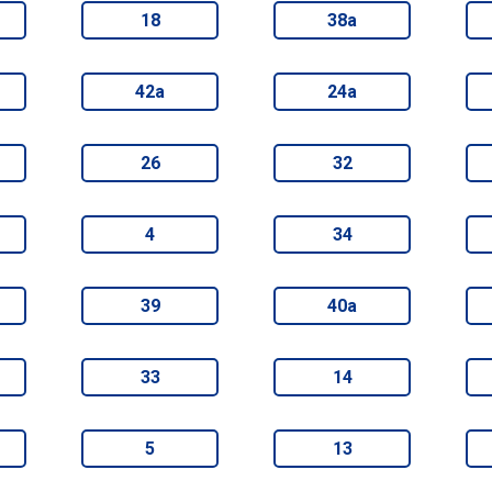
18
38а
42а
24а
26
32
4
34
39
40а
33
14
5
13