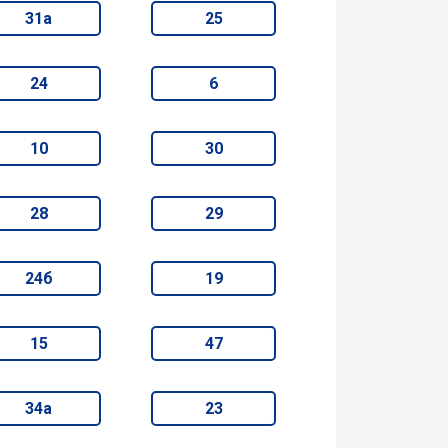
31а
25
24
6
10
30
28
29
24б
19
15
47
34а
23