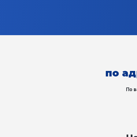
по ад
По в