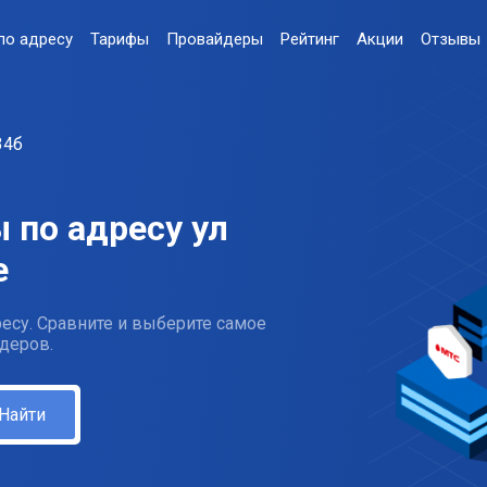
по адресу
Тарифы
Провайдеры
Рейтинг
Акции
Отзывы
34б
 по адресу ул
е
есу. Сравните и выберите самое
деров.
Найти