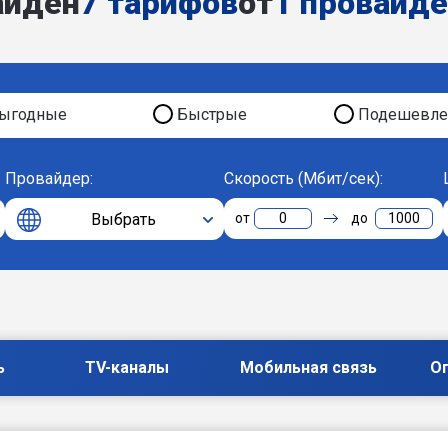
айден
7 тарифов
от
1 провайд
ыгодные
Быстрые
Подешевле
Провайдер:
Скорость (Мбит/сек):
Выбрать
0
1000
ь
TV-каналы
Мобильная связь
О