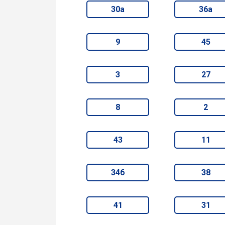
30а
36а
9
45
3
27
8
2
43
11
34б
38
41
31