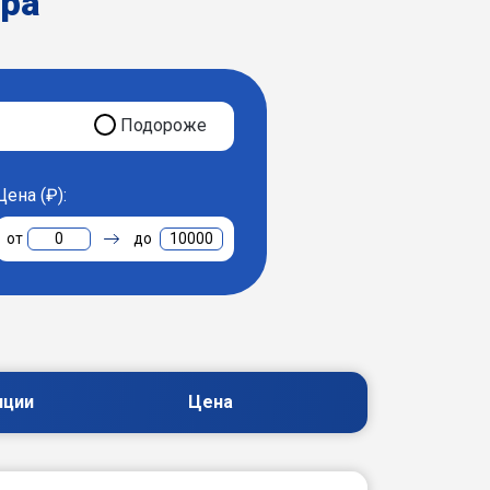
ера
Подороже
Цена (₽):
0
10000
пции
Цена