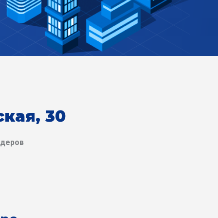
кая, 30
йдеров