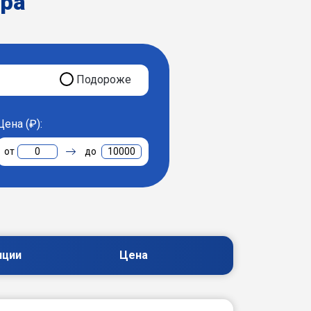
ера
Подороже
Цена (₽):
0
10000
пции
Цена