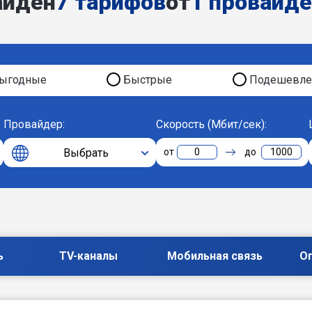
айден
7 тарифов
от
1 провайд
ыгодные
Быстрые
Подешевле
Провайдер:
Скорость (Мбит/сек):
Выбрать
0
1000
ь
TV-каналы
Мобильная связь
О