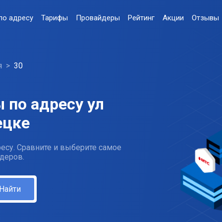
по адресу
Тарифы
Провайдеры
Рейтинг
Акции
Отзывы
я
30
 по адресу ул
ецке
есу. Сравните и выберите самое
деров.
Найти