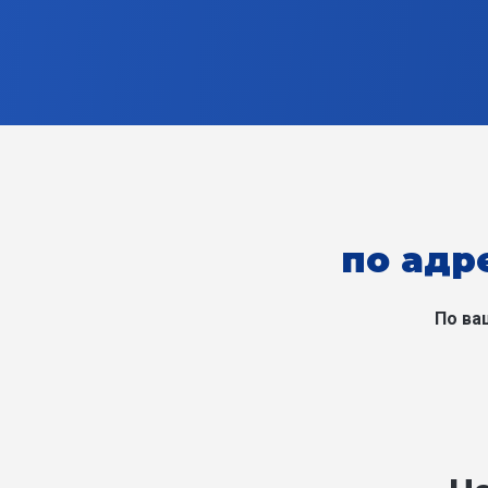
по адр
По ва