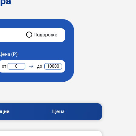
ера
Подороже
Цена (₽):
0
10000
пции
Цена