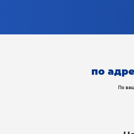
по адре
По ваш