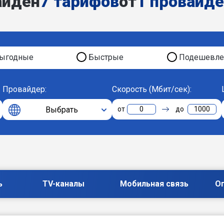
айден
7 тарифов
от
1 провайд
ыгодные
Быстрые
Подешевле
Провайдер:
Скорость (Мбит/сек):
Выбрать
0
1000
ь
TV-каналы
Мобильная связь
О